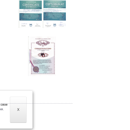
 свое
ия.
X