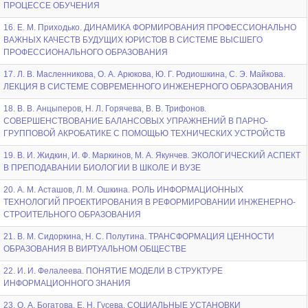
ПРОЦЕССЕ ОБУЧЕНИЯ
16. Е. М. Приходько. ДИНАМИКА ФОРМИРОВАНИЯ ПРОФЕССИОНАЛЬНО
ВАЖНЫХ КАЧЕСТВ БУДУЩИХ ЮРИСТОВ В СИСТЕМЕ ВЫСШЕГО
ПРОФЕССИОНАЛЬНОГО ОБРАЗОВАНИЯ
17. Л. В. Масленникова, О. А. Арюкова, Ю. Г. Родиошкина, С. Э. Майкова.
ЛЕКЦИЯ В СИСТЕМЕ СОВРЕМЕННОГО ИНЖЕНЕРНОГО ОБРАЗОВАНИЯ
18. В. В. Анцыперов, Н. Л. Горячева, В. В. Трифонов.
СОВЕРШЕНСТВОВАНИЕ БАЛАНСОВЫХ УПРАЖНЕНИЙ В ПАРНО-
ГРУППОВОЙ АКРОБАТИКЕ С ПОМОЩЬЮ ТЕХНИЧЕСКИХ УСТРОЙСТВ
19. В. И. Жидкин, И. Ф. Маркинов, М. А. Якунчев. ЭКОЛОГИЧЕСКИЙ АСПЕКТ
В ПРЕПОДАВАНИИ БИОЛОГИИ В ШКОЛЕ И ВУЗЕ
20. А. М. Асташов, Л. М. Ошкина. РОЛЬ ИНФОРМАЦИОННЫХ
ТЕХНОЛОГИЙ ПРОЕКТИРОВАНИЯ В РЕФОРМИРОВАНИИ ИНЖЕНЕРНО-
СТРОИТЕЛЬНОГО ОБРАЗОВАНИЯ
21. В. М. Сидоркина, Н. С. Полутина. ТРАНСФОРМАЦИЯ ЦЕННОСТИ
ОБРАЗОВАНИЯ В ВИРТУАЛЬНОМ ОБЩЕСТВЕ
22. И. И. Фелалеева. ПОНЯТИЕ МОДЕЛИ В СТРУКТУРЕ
ИНФОРМАЦИОННОГО ЗНАНИЯ
23. О. А. Богатова, Е. Н. Гусева. СОЦИАЛЬНЫЕ УСТАНОВКИ