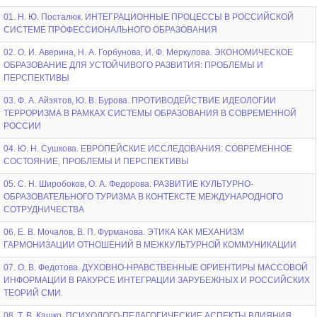
01. Н. Ю. Посталюк. ИНТЕГРАЦИОННЫЕ ПРОЦЕССЫ В РОССИЙСКОЙ
СИСТЕМЕ ПРОФЕССИОНАЛЬНОГО ОБРАЗОВАНИЯ
02. О. И. Аверина, Н. А. Горбунова, И. Ф. Меркулова. ЭКОНОМИЧЕСКОЕ
ОБРАЗОВАНИЕ ДЛЯ УСТОЙЧИВОГО РАЗВИТИЯ: ПРОБЛЕМЫ И
ПЕРСПЕКТИВЫ
03. Ф. А. Айзятов, Ю. В. Бурова. ПРОТИВОДЕЙСТВИЕ ИДЕОЛОГИИ
ТЕРРОРИЗМА В РАМКАХ СИСТЕМЫ ОБРАЗОВАНИЯ В СОВРЕМЕННОЙ
РОССИИ
04. Ю. Н. Сушкова. ЕВРОПЕЙСКИЕ ИССЛЕДОВАНИЯ: СОВРЕМЕННОЕ
СОСТОЯНИЕ, ПРОБЛЕМЫ И ПЕРСПЕКТИВЫ
05. С. Н. Широбоков, О. А. Федорова. РАЗВИТИЕ КУЛЬТУРНО-
ОБРАЗОВАТЕЛЬНОГО ТУРИЗМА В КОНТЕКСТЕ МЕЖДУНАРОДНОГО
СОТРУДНИЧЕСТВА
06. Е. В. Мочалов, В. П. Фурманова. ЭТИКА КАК МЕХАНИЗМ
ГАРМОНИЗАЦИИ ОТНОШЕНИЙ В МЕЖКУЛЬТУРНОЙ КОММУНИКАЦИИ
07. О. В. Федотова. ДУХОВНО-НРАВСТВЕННЫЕ ОРИЕНТИРЫ МАССОВОЙ
ИНФОРМАЦИИ В РАКУРСЕ ИНТЕГРАЦИИ ЗАРУБЕЖНЫХ И РОССИЙСКИХ
ТЕОРИЙ СМИ.
08. Т. В. Кашко. ПСИХОЛОГО-ПЕДАГОГИЧЕСКИЕ АСПЕКТЫ ВЛИЯНИЯ