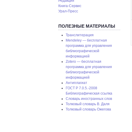
Редакция
Книга-Сервис
Урал-Пресс
ПОЛЕЗНЫЕ МАТЕРИАЛЫ
Транслитерация
Mendeley — бесплатная
программа для управления
библиографической
информацией
Zotero — бесплатная
программа для управления
библиографической
информацией
Антиплагиат
ГОСТ P 7.0.5.-2008
Библиографическая ссылка
Словарь иностранных слов
Толковый словарь В. Даля
Толковый словарь Ожегова