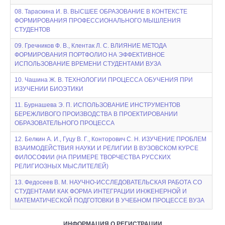
08. Тараскина И. В. ВЫСШЕЕ ОБРАЗОВАНИЕ В КОНТЕКСТЕ
ФОРМИРОВАНИЯ ПРОФЕССИОНАЛЬНОГО МЫШЛЕНИЯ
СТУДЕНТОВ
09. Гречников Ф. В., Клентак Л. С. ВЛИЯНИЕ МЕТОДА
ФОРМИРОВАНИЯ ПОРТФОЛИО НА ЭФФЕКТИВНОЕ
ИСПОЛЬЗОВАНИЕ ВРЕМЕНИ СТУДЕНТАМИ ВУЗА
10. Чашина Ж. В. ТЕХНОЛОГИИ ПРОЦЕССА ОБУЧЕНИЯ ПРИ
ИЗУЧЕНИИ БИОЭТИКИ
11. Бурнашева Э. П. ИСПОЛЬЗОВАНИЕ ИНСТРУМЕНТОВ
БЕРЕЖЛИВОГО ПРОИЗВОДСТВА В ПРОЕКТИРОВАНИИ
ОБРАЗОВАТЕЛЬНОГО ПРОЦЕССА
12. Белкин А. И., Гуцу В. Г., Конторович С. Н. ИЗУЧЕНИЕ ПРОБЛЕМ
ВЗАИМОДЕЙСТВИЯ НАУКИ И РЕЛИГИИ В ВУЗОВСКОМ КУРСЕ
ФИЛОСОФИИ (НА ПРИМЕРЕ ТВОРЧЕСТВА РУССКИХ
РЕЛИГИОЗНЫХ МЫСЛИТЕЛЕЙ)
13. Федосеев В. М. НАУЧНО-ИССЛЕДОВАТЕЛЬСКАЯ РАБОТА СО
СТУДЕНТАМИ КАК ФОРМА ИНТЕГРАЦИИ ИНЖЕНЕРНОЙ И
МАТЕМАТИЧЕСКОЙ ПОДГОТОВКИ В УЧЕБНОМ ПРОЦЕССЕ ВУЗА
ИНФОРМАЦИЯ О РЕГИСТРАЦИИ