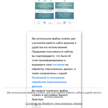
Мы используем файлы cookies для
улучшения работы сайта журнала и
удобства его использования.
Продолжая пользоваться сайтом,
вы подтверждаете, что были об
этом проинформированы и
выражаете свое
согласие
на
обработку персональных данных, а
также ознакомлены с нашей
Политикой в отношении
обработки персональных
данных
.
Вы можете отключить файлы
Мы используем файлы cookies для улучшения работы сайта и удобства его
cookies в настройках Вашего
использования.
браузера.
Согласие на обработку персональных данных
X