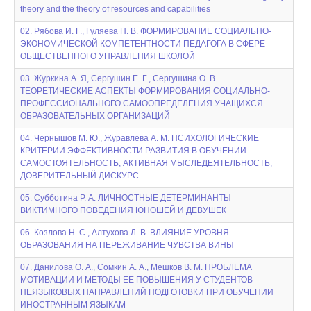
theory and the theory of resources and capabilities
02. Рябова И. Г., Гуляева Н. В. ФОРМИРОВАНИЕ СОЦИАЛЬНО-
ЭКОНОМИЧЕСКОЙ КОМПЕТЕНТНОСТИ ПЕДАГОГА В СФЕРЕ
ОБЩЕСТВЕННОГО УПРАВЛЕНИЯ ШКОЛОЙ
03. Журкина А. Я, Сергушин Е. Г., Сергушина О. В.
ТЕОРЕТИЧЕСКИЕ АСПЕКТЫ ФОРМИРОВАНИЯ СОЦИАЛЬНО-
ПРОФЕССИОНАЛЬНОГО САМООПРЕДЕЛЕНИЯ УЧАЩИХСЯ
ОБРАЗОВАТЕЛЬНЫХ ОРГАНИЗАЦИЙ
04. Чернышов М. Ю., Журавлева А. М. ПСИХОЛОГИЧЕСКИЕ
КРИТЕРИИ ЭФФЕКТИВНОСТИ РАЗВИТИЯ В ОБУЧЕНИИ:
САМОСТОЯТЕЛЬНОСТЬ, АКТИВНАЯ МЫСЛЕДЕЯТЕЛЬНОСТЬ,
ДОВЕРИТЕЛЬНЫЙ ДИСКУРС
05. Субботина Р. А. ЛИЧНОСТНЫЕ ДЕТЕРМИНАНТЫ
ВИКТИМНОГО ПОВЕДЕНИЯ ЮНОШЕЙ И ДЕВУШЕК
06. Козлова Н. С., Алтухова Л. В. ВЛИЯНИЕ УРОВНЯ
ОБРАЗОВАНИЯ НА ПЕРЕЖИВАНИЕ ЧУВСТВА ВИНЫ
07. Данилова О. А., Сомкин А. А., Мешков В. М. ПРОБЛЕМА
МОТИВАЦИИ И МЕТОДЫ ЕЕ ПОВЫШЕНИЯ У СТУДЕНТОВ
НЕЯЗЫКОВЫХ НАПРАВЛЕНИЙ ПОДГОТОВКИ ПРИ ОБУЧЕНИИ
ИНОСТРАННЫМ ЯЗЫКАМ