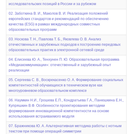
исследовательских позиций в России и за рубежом
02. Заботкина В. И., Маколов В. И. Реализация положений
европейских стандартов и рекомендаций по обеспечению
качества (ESG) в рамках международных совместных
образовательных программ
03. Носкова Т. Н., Павлова Т. Б., Яковлева О. В. Анализ
отечественных и зарубежных подходов к построению передовых
образовательных практик в электронной сетевой среде
04. Елисеева Ю. А., Тенхунен П. Ю. Образовательная программа
«Медиакоммуникации»: отечественный и зарубежный опыт
реализации
05. Сергеева С. В., Воскрекасенко О. А. Формирование социальных
компетентностей обучающихся в техническом вузе как
многоуровневом образовательном комплексе
06. Наумкин Н.И., Грошева Е.П., Кондратьева Г.А., Панюшкина Е.Н.,
Купряшкин В.Ф. Особенности проектирования методики
формирования инновационной компетентности на основе
использования встраиваемого модуля
07. Бражникова Ю. А. Альтернативная методика работы с нотным
текстом при помощи операций симметрии