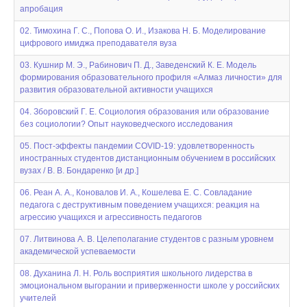
апробация
02. Тимохина Г. С., Попова О. И., Изакова Н. Б. Моделирование
цифрового имиджа преподавателя вуза
03. Кушнир М. Э., Рабинович П. Д., Заведенский К. Е. Модель
формирования образовательного профиля «Алмаз личности» для
развития образовательной активности учащихся
04. Зборовский Г. Е. Социология образования или образование
без социологии? Опыт науковедческого исследования
05. Пост-эффекты пандемии COVID-19: удовлетворенность
иностранных студентов дистанционным обучением в российских
вузах / В. В. Бондаренко [и др.]
06. Реан А. А., Коновалов И. А., Кошелева Е. С. Совладание
педагога с деструктивным поведением учащихся: реакция на
агрессию учащихся и агрессивность педагогов
07. Литвинова А. В. Целеполагание студентов с разным уровнем
академической успеваемости
08. Духанина Л. Н. Роль восприятия школьного лидерства в
эмоциональном выгорании и приверженности школе у российских
учителей