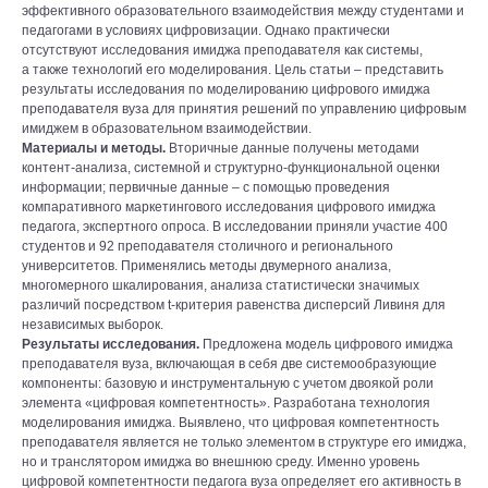
эффективного образовательного взаимодействия между студентами и
педагогами в условиях цифровизации. Однако практически
отсутствуют исследования имиджа преподавателя как системы,
а также технологий его моделирования. Цель статьи – представить
результаты исследования по моделированию цифрового имиджа
преподавателя вуза для принятия решений по управлению цифровым
имиджем в образовательном взаимодействии.
Материалы и методы.
Вторичные данные получены методами
контент-анализа, системной и структурно-функциональной оценки
информации; первичные данные – с помощью проведения
компаративного маркетингового исследования цифрового имиджа
педагога, экспертного опроса. В исследовании приняли участие 400
студентов и 92 преподавателя столичного и регионального
университетов. Применялись методы двумерного анализа,
многомерного шкалирования, анализа статистически значимых
различий посредством t-критерия равенства дисперсий Ливиня для
независимых выборок.
Результаты исследования.
Предложена модель цифрового имиджа
преподавателя вуза, включающая в себя две системообразующие
компоненты: базовую и инструментальную с учетом двоякой роли
элемента «цифровая компетентность». Разработана технология
моделирования имиджа. Выявлено, что цифровая компетентность
преподавателя является не только элементом в структуре его имиджа,
но и транслятором имиджа во внешнюю среду. Именно уровень
цифровой компетентности педагога вуза определяет его активность в