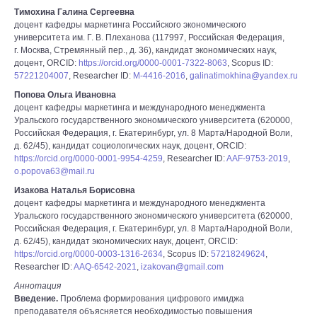
Тимохина Галина Сергеевна
доцент кафедры маркетинга Российского экономического
университета им. Г. В. Плеханова (117997, Российская Федерация,
г. Москва, Стремянный пер., д. 36), кандидат экономических наук,
доцент, ORCID:
https://orcid.org/0000-0001-7322-8063
, Scopus ID:
57221204007
, Researcher ID:
M-4416-2016
,
galinatimokhina@yandex.ru
Попова Ольга Ивановна
доцент кафедры маркетинга и международного менеджмента
Уральского государственного экономического университета (620000,
Российская Федерация, г. Екатеринбург, ул. 8 Марта/Народной Воли,
д. 62/45), кандидат социологических наук, доцент, ORCID:
https://orcid.org/0000-0001-9954-4259
, Researcher ID:
AAF-9753-2019
,
o.popova63@mail.ru
Изакова Наталья Борисовна
доцент кафедры маркетинга и международного менеджмента
Уральского государственного экономического университета (620000,
Российская Федерация, г. Екатеринбург, ул. 8 Марта/Народной Воли,
д. 62/45), кандидат экономических наук, доцент, ORCID:
https://orcid.org/0000-0003-1316-2634
, Scopus ID:
57218249624
,
Researcher ID:
AAQ-6542-2021
,
izakovan@gmail.com
Аннотация
Введение.
Проблема формирования цифрового имиджа
преподавателя объясняется необходимостью повышения