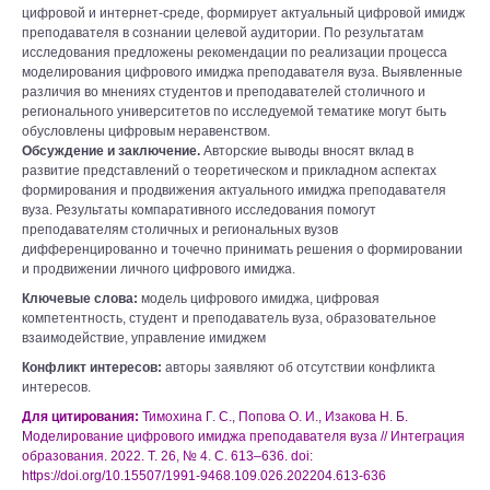
цифровой и интернет-среде, формирует актуальный цифровой имидж
преподавателя в сознании целевой аудитории. По результатам
исследования предложены рекомендации по реализации процесса
моделирования цифрового имиджа преподавателя вуза. Выявленные
различия во мнениях студентов и преподавателей столичного и
регионального университетов по исследуемой тематике могут быть
обусловлены цифровым неравенством.
Обсуждение и заключение.
Авторские выводы вносят вклад в
развитие представлений о теоретическом и прикладном аспектах
формирования и продвижения актуального имиджа преподавателя
вуза. Результаты компаративного исследования помогут
преподавателям столичных и региональных вузов
дифференцированно и точечно принимать решения о формировании
и продвижении личного цифрового имиджа.
Ключевые слова:
модель цифрового имиджа, цифровая
компетентность, студент и преподаватель вуза, образовательное
взаимодействие, управление имиджем
Конфликт интересов:
авторы заявляют об отсутствии конфликта
интересов.
Для цитирования:
Тимохина Г. С., Попова О. И., Изакова Н. Б.
Моделирование цифрового имиджа преподавателя вуза // Интеграция
образования. 2022. Т. 26, № 4. С. 613–636. doi:
https://doi.org/10.15507/1991-9468.109.026.202204.613-636