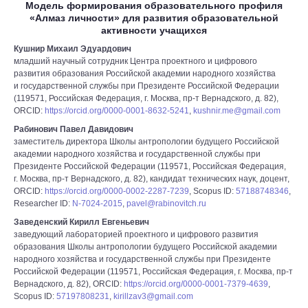
Модель формирования образовательного профиля
«Алмаз личности» для развития образовательной
активности учащихся
Кушнир Михаил Эдуардович
младший научный сотрудник Центра проектного и цифрового
развития образования Российской академии народного хозяйства
и государственной службы при Президенте Российской Федерации
(119571, Российская Федерация, г. Москва, пр-т Вернадского, д. 82),
ORCID:
https://orcid.org/0000-0001-8632-5241
,
kushnir.me@gmail.com
Рабинович Павел Давидович
заместитель директора Школы антропологии будущего Российской
академии народного хозяйства и государственной службы при
Президенте Российской Федерации (119571, Российская Федерация,
г. Москва, пр-т Вернадского, д. 82), кандидат технических наук, доцент,
ORCID:
https://orcid.org/0000-0002-2287-7239
, Scopus ID:
57188748346
,
Researcher ID:
N-7024-2015
,
pavel@rabinovitch.ru
Заведенский Кирилл Евгеньевич
заведующий лабораторией проектного и цифрового развития
образования Школы антропологии будущего Российской академии
народного хозяйства и государственной службы при Президенте
Российской Федерации (119571, Российская Федерация, г. Москва, пр-т
Вернадского, д. 82), ORCID:
https://orcid.org/0000-0001-7379-4639
,
Scopus ID:
57197808231
,
kirillzav3@gmail.com