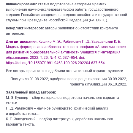
Финансирование:
статья подготовлена авторами в рамках
выполнения научно-исследовательской работы государственного
задания Российская академия народного хозяйства и государственной
службы при Президенте Российской Федерации (РАНХиГС).
Конфликт интересов:
авторы заявляют об отсутствии конфликта
интересов.
Для цитирования:
Кушнир М. Э., Рабинович П. Д., Заведенский К. Е.
Модель формирования образовательного профиля «Алмаз личности»
для развития образовательной активности учащихся // Интеграция
образования. 2022. Т. 26, № 4. С. 637–654. doi:
https://doi.org/10.15507/1991-9468.109.026.202204.637-654
Все авторы прочитали и одобрили окончательный вариант рукописи.
Поступила 01.08.2022; одобрена после рецензирования 30.09.2022;
принята к публикации 06.10.2022.
Заявленный вклад авторов:
М. Э. Кушнир – сбор материалов; подготовка начального варианта
статьи.
П. Д. Рабинович – научное руководство; критический анализ
и доработка текста.
К. Е. Заведенский – подбор литературы; доработка начального
варианта текста.