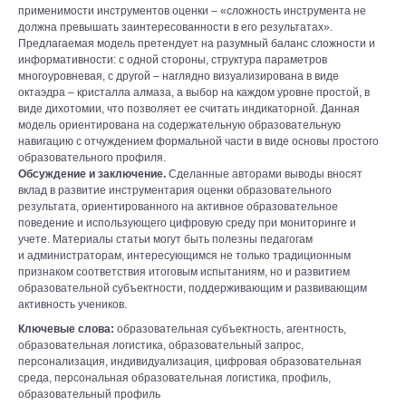
применимости инструментов оценки – «сложность инструмента не
должна превышать заинтересованности в его результатах».
Предлагаемая модель претендует на разумный баланс сложности и
информативности: с одной стороны, структура параметров
многоуровневая, с другой – наглядно визуализирована в виде
октаэдра – кристалла алмаза, а выбор на каждом уровне простой, в
виде дихотомии, что позволяет ее считать индикаторной. Данная
модель ориентирована на содержательную образовательную
навигацию с отчуждением формальной части в виде основы простого
образовательного профиля.
Обсуждение и заключение.
Сделанные авторами выводы вносят
вклад в развитие инструментария оценки образовательного
результата, ориентированного на активное образовательное
поведение и использующего цифровую среду при мониторинге и
учете. Материалы статьи могут быть полезны педагогам
и администраторам, интересующимся не только традиционным
признаком соответствия итоговым испытаниям, но и развитием
образовательной субъектности, поддерживающим и развивающим
активность учеников.
Ключевые слова:
образовательная субъектность, агентность,
образовательная логистика, образовательный запрос,
персонализация, индивидуализация, цифровая образовательная
среда, персональная образовательная логистика, профиль,
образовательный профиль