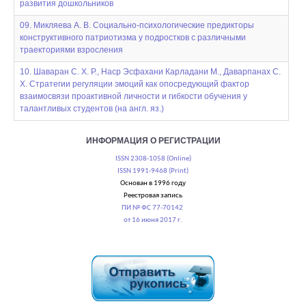
развития дошкольников
09. Микляева А. В. Социально-психологические предикторы
конструктивного патриотизма у подростков с различными
траекториями взросления
10. Шаваран С. Х. Р., Наср Эсфахани Карладани М., Даварпанах С.
Х. Стратегии регуляции эмоций как опосредующий фактор
взаимосвязи проактивной личности и гибкости обучения у
талантливых студентов (на англ. яз.)
ИНФОРМАЦИЯ О РЕГИСТРАЦИИ
ISSN 2308-1058 (Online)
ISSN 1991-9468 (Print)
Основан в 1996 году
Реестровая запись
ПИ № ФС 77-70142
от 16 июня 2017 г.