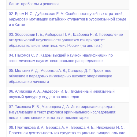
Ланке: проблемы и решения
02. Брем Н. С., Дубровская Е. М. Особенности учебных стратегий,
барьеров и мотивации китайских студентов в русскоязычной среде
и в Китае
03. Зборовский Г. Е., Амбарова П. А., Шаброва Н. В. Преодоление
академической неуспешности учащихся как приоритет
образовательной политики: кейс России (на англ. яз.)
04. Пахомов С. И. Кадры высшей научной квалификации по
экономическим наукам: секторальное распределение
05. Мельник А. Д., Меренков А. В., Сандлер Д. Г. Проектное
обучение в передовых инженерных школах: опережающее
образование личности
06. Алмазова А. А., Андерсен И. В. Письменный иноязычный
научный дискурс у студентов-логопедов
07. Тихонова Е. В., Мезенцева Д. А. Интегрирование средств
визуализации в текст рукописи оригинального исследования:
лексические связки и текстовые комментарии
08. Плотникова В. А., Веракса А. Н., Веракса Н. Е., Николаева Н. С.
Проектная деятельность как средство социально-эмоционального