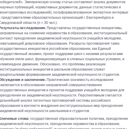
победителей». Эмпирическую основу статьи составляют анализ документов
(научных публикаций, нормативных документов, данные статистических и
мониторинговых исследований), полуформализованное экспертное интервью
с представителями образовательных организаций г. Екатеринбурга и
Свердловской области (n = 30 чел.).
Результаты исследования.
Представлены государственные инициативы,
направленные на снижение неравенства в образовании, институциональный
контекст преодоления академической неуспешности учащейся молодежи,
охватывающий довузовское образование. Раскрыты противоречия таких
государственных инициатив в российском образовании, как Единый
государственный экзамен, проект поддержки школ с низкими результатами
обучения и/или школ, функционирующих в сложных социальных условиях, и
олимпиадное движение. Обосновано, что проблемы реализации
институциональных инициатив в школьном образовании служат
предпосылками формирования академической неуспешности студентов.
Обсуждение и заключение.
Практическая значимость исследования
заключается в обосновании направлений совершенствования
государственных инициатив и проектов поддержки учащейся молодежи для
преодоления ее академической неуспешности. Перспективным считается
дальнейший анализ латентных противоречий системы российского
образования в контексте внедрения институциональных мер преодоления
академической неуспешности школьников и студентов.
Ключевые слова:
государственная образовательная политика, преодоление
академической неуспешности, преодоление неравенства в образовании,