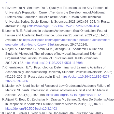
7
Ebzeeva Yu.N., Smirnova Yu.B. Quality of Education as the Key Element of
University’s Reputation: Current Trends in the Development of Additional
Professional Education. Bulletin of the South Russian State Technical
University. Series: Socio-Economic Sciences. 2023;16(2):94–104. (In Russ.,
abstract in Eng.)
https://doi.org/10.17213/2075-2067-2023-2-94-104
Leonte R.-E. Relationship between Achievement Goal Orientation, Fear of
Failure and Academic Performance. Educatia 21 Journal. 2023:26;131–138.
Available at:
https://scispace.com/papers/relationship-between-achievement-
goal-orientation-fear-of-1rukyn98uk
(accessed 29.07.2024).
Najimi A., Sharifirad G., Amini M.M., Meftagh S.D. Academic Failure and
Students’ Viewpoint: The Influence of Individual, Internal and External
Organizational Factors. Journal of Education and Health Promotion.
2013;2(1):22.
https://doi.org/10.4103/2277-9531.112698
Cherniakevich E.Yu. Psychological Determinants of Learning Activities of
Academically Unde­rachieving University Students. Vestnik universiteta. 2022;
(9):199–206. (In Russ., abstract in Eng.)
https://doi.org/10.26425/1816-4277-
2022-9-199-206
Musleh A.M. Identification of Factors of Low Grades and Academic Failure of
Medical Students. International Journal of Pharmaceutical and Bio Medical
Science. 2024;4(3):192–198.
https://doi.org/10.47191/ijpbms/v4-i3-12
.
Ajjawi R., Boud D., Zacharias N., Dracup M., Bennett S. How Do Students Adap
in Response to Academic Failure? Student Success. 2019;10(3):84–91.
https://doi.org/10.5204/ssj.v10i3.1403
Lang K., Siniver E. Why Is an Elite Undergraduate Education Valuable?