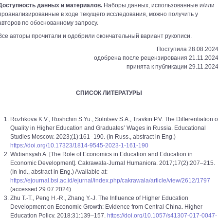
Доступность данных и материалов.
Наборы данных, использованные и/или
проанализированные в ходе текущего исследования, можно получить у
авторов по обоснованному запросу.
Все авторы прочитали и одобрили окончательный вариант рукописи.
Поступила 28.08.2024
одобрена после рецензирования 21.11.2024
принята к публикации 29.11.2024
СПИСОК ЛИТЕРАТУРЫ
Rozhkova K.V., Roshchin S.Yu., Solntsev S.A., Travkin P.V. The Differentiation o
Quality in Higher Education and Graduates’ Wages in Russia. Educational
Studies Moscow. 2023;(1):161–190. (In Russ., abstract in Eng.)
https://doi.org/10.17323/1814-9545-2023-1-161-190
Widiansyah A. [The Role of Economics in Education and Education in
Economic Development]. Cakrawala-Jurnal Humaniora. 2017;17(2):207–215.
(In Ind., abstract in Eng.) Available at:
https://ejournal.bsi.ac.id/ejurnal/index.php/cakrawala/article/view/2612/1797
(accessed 29.07.2024)
Zhu T.-T., Peng H.-R., Zhang Y.-J. The Influence of Higher Education
Development on Econo­mic Growth: Evidence from Central China. Higher
Education Policy. 2018;31:139–157.
https://doi.org/10.1057/s41307-017-0047-