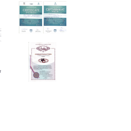
;
;
.
f