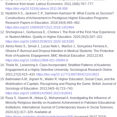
Evidence from Israel. Labour Economics. 2011;18(6):767–777.
https://doi.org/10.1016/j.labeco.2011.06.008
Nyström A.S., Jackson C.P., Salminen-Karlsson M. What Counts as Success?
Constructions of Achievement in Prestigious Higher Education Programs.
Research Papers in Education. 2018;34(4):465–482.
https://doi.org/10.1080/02671522.2018.1452964
Shcheglova I., Gorbunova E., Chirikov I. The Role of the First-Year Experience
in Student Attrition. Quality in Higher Education. 2020;26(3):307–322.
https://doi.org/10.1080/13538322.2020.1815285
Abreu Alves S., Sinval J., Lucas Neto L. Marôco J., Gonçalves Ferreira A.,
Oliveira P. Burnout and Dropout Intention in Medical Students: The Protective
Role of Academic Engagement. BMC Medical Education. 2022;22:83.
https://doi.org/10.1186/s12909-021-03094-9
Thiele M., Leisenring A. Class Incorporated: Stratified Patterns of Academic
Engagement at a Highly Selective University. Sociological Research Online.
2021;27(2):415–433.
https://doi.org/10.1177/13607804211013822
Bathmaker A.M., Ingram N., Waller R. Higher Education, Social Class, and the
Mobilisation of Capitals: Recognising and Playing the Game. British Journal of
Sociology of Education. 2013;34(5–6):723–743.
https://doi.org/10.1080/01425692.2013.816041
Raza S., Naeem M., Abbas Q., Mohammad A. Investigating the Influence of
Minority Religious Identity on Academic Achievement in Pakistani Educational
Institutions. International Journal of Contemporary Issues in Social Sciences.
2024;3(1):317–329. Available at:
https://ijciss.org/index.php/ijciss/article/view/308
(accessed 29.07.2024).