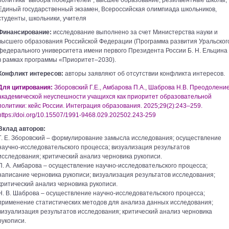
политика “выбора победителей”, высшее образование, резильентные школы,
Единый государственный экзамен, Всероссийская олимпиада школьников,
студенты, школьники, учителя
Финансирование:
исследование выполнено за счет Министерства науки и
высшего образования Российской Федерации (Программа развития Уральског
федерального университета имени первого Президента России Б. Н. Ельцина
в рамках программы «Приоритет–2030).
Конфликт интересов:
авторы заявляют об отсутствии конфликта интересов.
Для цитирования:
Зборовский Г.Е., Амбарова П.А., Шаброва Н.В. Преодолени
академической неуспешности учащихся как приоритет образовательной
политики: кейс России. Интеграция образования. 2025;29(2):243–259.
https://doi.org/10.15507/1991-­9468.029.202502.243-­259
Вклад авторов:
Г. Е. Зборовский – формулирование замысла исследования; осуществление
научно-­исследовательского процесса; визуализация результатов
исследования; критический анализ черновика рукописи.
П. А. Амбарова – осуществление научно-­исследовательского процесса;
написание черновика рукописи; визуализация результатов исследования;
критический анализ черновика рукописи.
Н. В. Шаброва – осуществление научно­-исследовательского процесса;
применение статистических методов для анализа данных исследования;
визуализация результатов исследования; критический анализ черновика
рукописи.