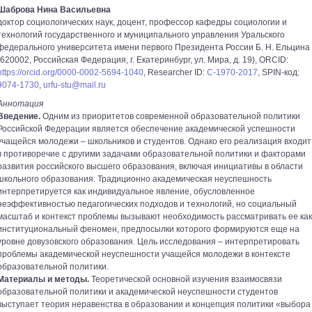
Шаброва Нина Васильевна
доктор социологических наук, доцент, профессор кафедры социологии и
технологий государственного и муниципального управления Уральского
федерального университета имени первого Президента России Б. Н. Ельцина
(620002, Российская Федерация, г. Екатеринбург, ул. Мира, д. 19), ORCID:
https://orcid.org/0000-0002-5694-1040
, Researcher ID:
C-1970-2017
, SPIN-код:
9074-1730
,
urfu-­
stu@mail.ru
Аннотация
Введение.
Одним из приоритетов современной образовательной политики
Российской Федерации является обеспечение академической успешности
учащейся молодежи – школьников и студентов. Однако его реализация входит
в противоречие с другими задачами образовательной политики и факторами
развития российского высшего образования, включая инициативы в области
школьного образования. Традиционно академическая неуспешность
интерпретируется как индивидуальное явление, обусловленное
неэффективностью педагогических подходов и технологий, но социальный
масштаб и контекст проблемы вызывают необходимость рассматривать ее как
институциональный феномен, предпосылки которого формируются еще на
уровне довузовского образования. Цель исследования – интерпретировать
проблемы академической неуспешности учащейся молодежи в контексте
образовательной политики.
Материалы и методы.
Теоретической основной изучения взаимосвязи
образовательной политики и академической неуспешности студентов
выступает теория неравенства в образовании и концепция политики «выбора