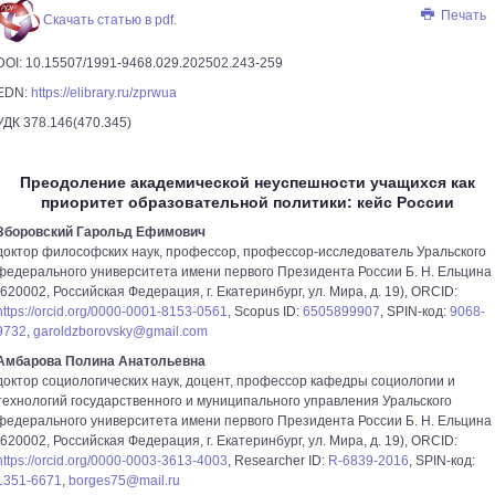
Печать
Скачать статью в pdf.
DOI: 10.15507/1991-­9468.029.202502.243-­259
EDN:
https://elibrary.ru/zprwua
УДК 378.146(470.345)
Преодоление академической неуспешности учащихся как
приоритет образовательной политики: кейс России
Зборовский Гарольд Ефимович
доктор философских наук, профессор, профессор-­исследователь Уральского
федерального университета имени первого Президента России Б. Н. Ельцина
(620002, Российская Федерация, г. Екатеринбург, ул. Мира, д. 19), ORCID:
https://orcid.org/0000-0001-8153-0561
, Scopus ID:
6505899907
, SPIN-код:
9068-
9732
,
garoldzborovsky@gmail.com
Амбарова Полина Анатольевна
доктор социологических наук, доцент, профессор кафедры социологии и
технологий государственного и муниципального управления Уральского
федерального университета имени первого Президента России Б. Н. Ельцина
(620002, Российская Федерация, г. Екатеринбург, ул. Мира, д. 19), ORCID:
https://orcid.org/0000-0003-3613-4003
, Researcher ID:
R-6839-2016
, SPIN-код:
1351-6671
,
borges75@mail.ru