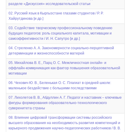
разделе «Дискуссия» исследовательской статьи
02. Русский язык в Кыргызстане глазами студентов / Р. Р.
Хайрутдинова [и др.]
03. Содействие творческому профессиональному поведению
будущих педагогов: роль социального капитала, мотивации и
самоэффективности / И. Н. Сапутро [и др.]
04. Стреленко А. А. Закономерности социально-перцептивной
детерминации и жизнеспособности матерей
05. Михайлова В. Е., Парц О. С. Межличностная онлайн- и
оффлайн-коммуникация как фактор повышения образовательной
мотивации
06. Чехович Ю. В., Беленькая О. С. Плагиат в средней школе:
маленькое бездействие с большими последствиями
07. Лихолетов В. В., Абдуллин А. Г. Педагог и наставник – ключевые
фигуры формирования образовательно-технологического
суверенитета страны
08. Влияние цифровой трансформации системы российского
высшего образования на необходимость развития компетенций и
карьерного продвижения научно-педагогических работников / В. В.