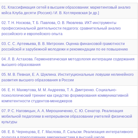
01. Классификация сетей в высшем образовании: маркетинговый анализ
кейса Клуба десяти (Россия) / И. В. Котляревская [и др.]
02. Т. Н. Носкова, Т. Б. Павлова, О. В. Яковлева. ИКТ-инструменты
профессиональной деятельности педагога: сравнительный анализ
российского и европейского опыта
03. С. С. Артемьева, В. В. Митрохин. Оценка финансовой грамотности
российской и зарубежной молодежи и рекомендации по ее повышению
04. Л. В. Астахова. Герменевтическая методология интеграции содержания
высшего образования
05. М. В. Певная, Е. А. Шуклина. Институциональные ловушки нелинейного
развития высшего образования в России
06. Е. Н. Махмутова, М. М. Андреева, Т. А. Дмитренко. Социально-
психологический тренинг как средство формирования коммуникативной
компетентности студентов-менеджеров
07. Р. С. Наговицын, А. А. Мирошниченко, С. Ю. Сенатор. Реализация
мобильной педагогики в непрерывном образовании учителей физической
культуры
08. Е. В. Чернецова, Е. Г. Маслова, Л. Сальски. Реализация интегративного
подхода в преподавании американистики в высшей школе