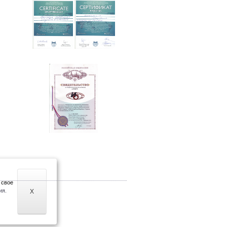
 свое
ия.
X