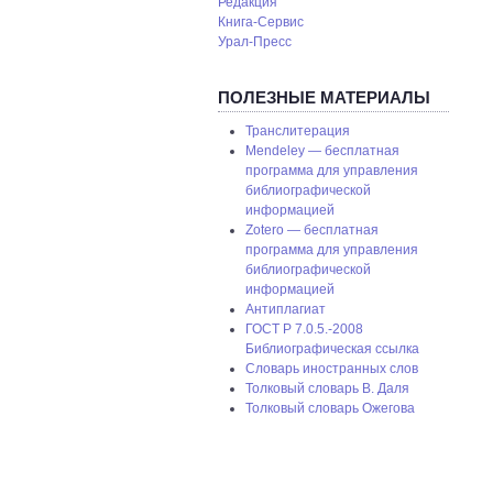
Редакция
Книга-Сервис
Урал-Пресс
ПОЛЕЗНЫЕ МАТЕРИАЛЫ
Транслитерация
Mendeley — бесплатная
программа для управления
библиографической
информацией
Zotero — бесплатная
программа для управления
библиографической
информацией
Антиплагиат
ГОСТ P 7.0.5.-2008
Библиографическая ссылка
Словарь иностранных слов
Толковый словарь В. Даля
Толковый словарь Ожегова