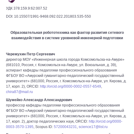
УДК 378:159.9:62:007.52
DOI: 10.15507/1991-9468.092.022.201803.535-550
Образовательная робототехника как фактор развития сетевого
взаимодействия в системе уровневой инженерной подготовки
Черемухин Петр Сергеевич
директор МОУ «Инженерная школа города Комсомольска-на-Амуре»
(681010, Россия, г. Комсомольск-на-Амуре, ул. Вокзальная, д. 39),
аспирант кафедры педагогики профессионального образования
ФГБОУ ВО «Амурский гуманитарно-педагогический государственный
университет» (681000, Россия, г. Комсомольск-на-Амуре, ул. Кирова, д.
17, корп. 2), ORCID:
http://orcid.org/0000-0002-0557-6549
,
chira87@mail.ru
Шумейко Александр Александрович
профессор кафедры педагогики профессионального образования
ФГБОУ ВО «Амурский гуманитарно-педагогический государственный
университет» (681000, Россия, г. Комсомольск-на-Амуре, ул. Кирова, д.
17, корп. 2), доктор педагогических наук, ORCID:
http://orcid.org/0000-
0003-3570-1395
, Scopus ID:
57200043231
,
science17@list.ru