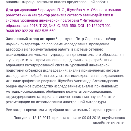
анонимным рецензентам за анализ представленной работы.
Для цитирования:
Черемухин П. С., Шумейко А. А. Образовательная
робототехника как фактор развития сетевого взаимодействия в
системе уровневой инженерной подготовки // Интеграция
образования. 2018. Т. 22, № 3. С. 535–550. DOI : 10.15507/1991-
9468.092.022.201803.535-550
Заявленный вклад авторов:
Черемухин Петр Сергеевич – обзор
научной литературы по проблеме исследования; проведение
авторской экспериментальной работы в системе сетевого
взаимодействия «школа – учреждения дополнительного образования
– университеты – промышленное предприятие»; разработка и
апробация интегрированной системы уровневой инженерной
подготовки субъектов исследования; анализ применяемых методик
исследования; обработка результатов исследования и представление
их в виде графиков и рисунков. Шумейко Александр Александрович –
общее научное руководство исследованием; анализ применяемых
методик исследования; обобщение результатов исследования,
структурирование материала в логике написания научной статьи,
рекомендации по использованию иностранной литературы.
Все авторы прочитали и одобрили окончательный вариант рукописи.
Поступила 18.12.2017; принята к печати 09.04.2018; опубликована
онлайн 28.09.2018.