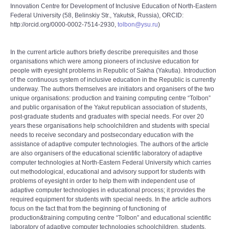
Innovation Centre for Development of Inclusive Education of North-Eastern
Federal University (58, Belinskiy Str., Yakutsk, Russia), ORCID:
http://orcid.org/0000-0002-7514-2930,
tolbon@ysu.ru
)
In the current article authors briefly describe prerequisites and those
organisations which were among pioneers of inclusive education for
people with eyesight problems in Republic of Sakha (Yakutia). Introduction
of the continuous system of inclusive education in the Republic is currently
underway. The authors themselves are initiators and organisers of the two
unique organisations: production and training computing centre “Tolbon”
and public organisation of the Yakut republican association of students,
post-graduate students and graduates with special needs. For over 20
years these organisations help schoolchildren and students with special
needs to receive secondary and postsecondary education with the
assistance of adaptive computer technologies. The authors of the article
are also organisers of the educational scientific laboratory of adaptive
computer technologies at North-Eastern Federal University which carries
out methodological, educational and advisory support for students with
problems of eyesight in order to help them with independent use of
adaptive computer technologies in educational process; it provides the
required equipment for students with special needs. In the article authors
focus on the fact that from the beginning of functioning of
production&training computing centre “Tolbon” and educational scientific
laboratory of adaptive computer technologies schoolchildren, students,