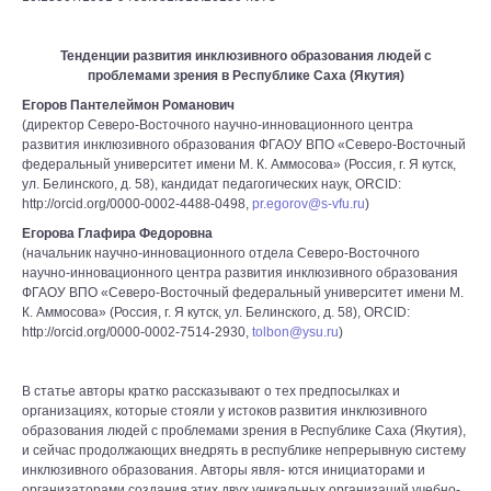
Тенденции развития инклюзивного образования людей с
проблемами зрения в Республике Саха (Якутия)
Егоров Пантелеймон Романович
(директор Северо-Восточного научно-инновационного центра
развития инклюзивного образования ФГАОУ ВПО «Северо-Восточный
федеральный университет имени М. К. Аммосова» (Россия, г. Я кутск,
ул. Белинского, д. 58), кандидат педагогических наук, ORCID:
http://orcid.org/0000-0002-4488-0498,
pr.egorov@s-vfu.ru
)
Егорова Глафира Федоровна
(начальник научно-инновационного отдела Северо-Восточного
научно-инновационного центра развития инклюзивного образования
ФГАОУ ВПО «Северо-Восточный федеральный университет имени М.
К. Аммосова» (Россия, г. Я кутск, ул. Белинского, д. 58), ORCID:
http://orcid.org/0000-0002-7514-2930,
tolbon@ysu.ru
)
В статье авторы кратко рассказывают о тех предпосылках и
организациях, которые стояли у истоков развития инклюзивного
образования людей с проблемами зрения в Республике Саха (Якутия),
и сейчас продолжающих внедрять в республике непрерывную систему
инклюзивного образования. Авторы явля- ются инициаторами и
организаторами создания этих двух уникальных организаций учебно-