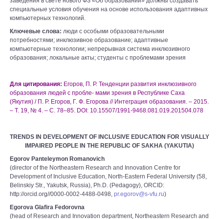
заведения в свете нового ФЗ «Об образовании» должны создавать
специальные условия обучения на основе использования адаптивных
компьютерных технологий.
Ключевые слова:
люди с особыми образовательными
потребностями; инклюзивное образование; адаптивные
компьютерные технологии; непрерывная система инклюзивного
образования; локальные акты; студенты с проблемами зрения
Для цитирования:
Егоров, П. Р. Тенденции развития инклюзивного
образования людей с пробле- мами зрения в Республике Саха
(Якутия) / П. Р. Егоров, Г. Ф. Егорова // Интеграция образования. – 2015.
– Т. 19, № 4. – С. 78–85. DOI: 10.15507/1991-9468.081.019.201504.078
TRENDS IN DEVELOPMENT OF INCLUSIVE EDUCATION FOR VISUALLY
IMPAIRED PEOPLE IN THE REPUBLIC OF SAKHA (YAKUTIA)
Egorov Panteleymon Romanovich
(director of the Northeastern Research and Innovation Centre for
Development of Inclusive Education, North-Eastern Federal University (58,
Belinskiy Str., Yakutsk, Russia), Ph.D. (Pedagogy), ORCID:
http://orcid.org//0000-0002-4488-0498,
pr.egorov@s-vfu.ru
)
Egorova Glafira Fedorovna
(head of Research and Innovation department, Northeastern Research and