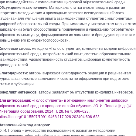
при взаимодействии с компонентами цифровой образовательной среды.
Обсуждение и заключение.
Материалы статьи вносят вклад в развитие
теоретико-методических и прикладных аспектов исследования «Голоса
студента» для улучшения опыта взаимодействия студентов с компонентами
цифровой образовательной среды. Принимаемые университетом меры в это
направлении будут способствовать привлечению и удержанию потребителей
образовательных услуг, формированию их лояльности бренду университета и
повышению его конкурентоспособности.
Ключевые слова:
методика «Голос студента», компоненты модели цифровой
образовательной среды, потребительский опыт, система образовательного
взаимодействия, удовлетворенность студентов, цифровая компетентность
преподавателей
Благодарности:
авторы выражают благодарность редакции и рецензентам
журнала за полезные замечания и советы по оформлению при подготовке
статьи к публикации.
Конфликт интересов:
авторы заявляют об отсутствии конфликта интересов.
Для цитирования:
«Голос студента» в отношении компонентов цифровой
образовательной среды в процессе онлайн-обучения / О. И. Попова [и др.] //
Интеграция образования. 2024. Т. 28, № 4. 606–623.
https://doi.org/10.15507/1991-9468.117.028.202404.606-623
Заявленный вклад авторов:
О. И. Попова – руководство исследованием; развитие методологии