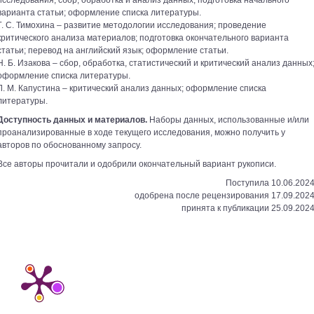
исследования; сбор, обработка и анализ данных; подготовка начального
варианта статьи; оформление списка литературы.
Г. С. Тимохина – развитие методологии исследования; проведение
критического анализа материалов; подготовка окончательного варианта
статьи; перевод на английский язык; оформление статьи.
Н. Б. Изакова – сбор, обработка, статистический и критический анализ данных
оформление списка литературы.
Л. М. Капустина – критический анализ данных; оформление списка
литературы.
Доступность данных и материалов.
Наборы данных, использованные и/или
проанализированные в ходе текущего исследования, можно получить у
авторов по обоснованному запросу.
Все авторы прочитали и одобрили окончательный вариант рукописи.
Поступила 10.06.2024
одобрена после рецензирования 17.09.2024
принята к публикации 25.09.2024