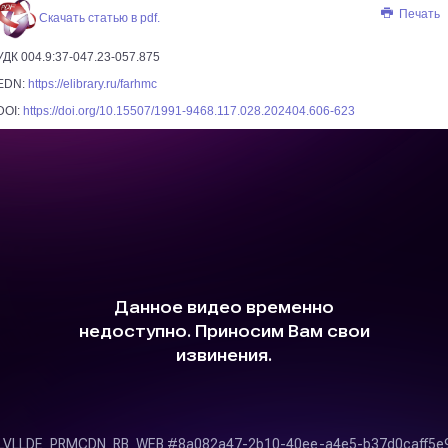
Печать
Скачать статью в pdf.
УДК 004.9:37-047.23-057.875
EDN:
https://elibrary.ru/farhmc
DOI:
https://doi.org/10.15507/1991-9468.117.028.202404.606-623