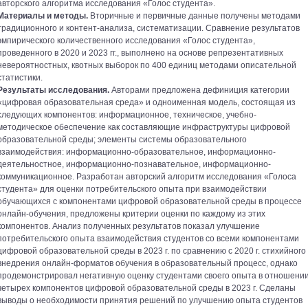
авторского алгоритма исследования «Голос студента».
Материалы и методы.
Вторичные и первичные данные получены методами
традиционного и контент-анализа, систематизации. Сравнение результатов
эмпирического количественного исследования «Голос студента»,
проведенного в 2020 и 2023 гг., выполнено на основе репрезентативных
невероятностных, квотных выборок по 400 единиц методами описательной
статистики.
Результаты исследования.
Авторами предложена дефиниция категории
«цифровая образовательная среда» и одноименная модель, состоящая из
следующих компонентов: информационное, техническое, учебно-
методическое обеспечение как составляющие инфраструктуры цифровой
образовательной среды; элементы системы образовательного
взаимодействия: информационно-образовательное, информационно-
деятельностное, информационно-познавательное, информационно-
коммуникационное. Разработан авторский алгоритм исследования «Голоса
студента» для оценки потребительского опыта при взаимодействии
обучающихся с компонентами цифровой образовательной среды в процессе
онлайн-обучения, предложены критерии оценки по каждому из этих
компонентов. Анализ полученных результатов показал улучшение
потребительского опыта взаимодействия студентов со всеми компонентами
цифровой образовательной среды в 2023 г. по сравнению с 2020 г. стихийного
внедрения онлайн-форматов обучения в образовательный процесс, однако
продемонстрировал негативную оценку студентами своего опыта в отношени
четырех компонентов цифровой образовательной среды в 2023 г. Сделаны
выводы о необходимости принятия решений по улучшению опыта студентов