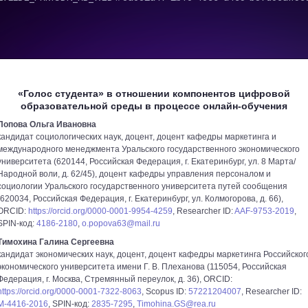
«Голос студента» в отношении компонентов цифровой
образовательной среды в процессе онлайн-обучения
Попова Ольга Ивановна
кандидат социологических наук, доцент, доцент кафедры маркетинга и
международного менеджмента Уральского государственного экономического
университета (620144, Российская Федерация, г. Екатеринбург, ул. 8 Марта/
Народной воли, д. 62/45), доцент кафедры управления персоналом и
социологии Уральского государственного университета путей сообщения
(620034, Российская Федерация, г. Екатеринбург, ул. Колмогорова, д. 66),
ORCID:
https://orcid.org/0000-0001-9954-4259
, Researcher ID:
AAF-9753-2019
,
SPIN-код:
4186-2180
,
o.popova63@mail.ru
Тимохина Галина Сергеевна
кандидат экономических наук, доцент, доцент кафедры маркетинга Российског
экономического университета имени Г. В. Плеханова (115054, Российская
Федерация, г. Москва, Стремянный переулок, д. 36), ORCID:
https://orcid.org/0000-0001-7322-8063
, Scopus ID:
57221204007
, Researcher ID:
M-4416-2016
, SPIN-код:
2835-7295
,
Timohina.GS@rea.ru