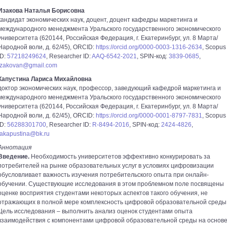
Изакова Наталья Борисовна
кандидат экономических наук, доцент, доцент кафедры маркетинга и
международного менеджмента Уральского государственного экономического
университета (620144, Российская Федерация, г. Екатеринбург, ул. 8 Марта/
Народной воли, д. 62/45), ORCID:
https://orcid.org/0000-0003-1316-2634
, Scopus
ID:
57218249624
, Researcher ID:
AAQ-6542-2021
, SPIN-код:
3839-0685
,
izakovan@gmail.com
Капустина Лариса Михайловна
доктор экономических наук, профессор, заведующий кафедрой маркетинга и
международного менеджмента Уральского государственного экономического
университета (620144, Российская Федерация, г. Екатеринбург, ул. 8 Марта/
Народной воли, д. 62/45), ORCID:
https://orcid.org/0000-0001-8797-7831
, Scopus
ID:
56288301700
, Researcher ID:
R-8494-2016
, SPIN-код:
2424-4826
,
lakapustina@bk.ru
Аннотация
Введение.
Необходимость университетов эффективно конкурировать за
потребителей на рынке образовательных услуг в условиях цифровизации
обусловливает важность изучения потребительского опыта при онлайн-
обучении. Существующие исследования в этом проблемном поле посвящены
оценке восприятия студентами некоторых аспектов такого обучения, не
отражающих в полной мере комплексность цифровой образовательной среды
Цель исследования – выполнить анализ оценок студентами опыта
взаимодействия с компонентами цифровой образовательной среды на основ