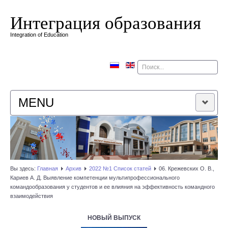
Интеграция образования
Integration of Education
Поиск
MENU
ГЛАВНАЯ
РЕДАКЦИОННАЯ КОЛЛЕГИЯ
Вы здесь:
Главная
Архив
2022 №1 Список статей
06. Крежевских О. В.,
Кариев А. Д. Выявление компетенции мультипрофессионального
РЕДАКЦИОННАЯ ПОЛИТИКА
командообразования у студентов и ее влияния на эффективность командного
взаимодействия
КОНТАКТЫ
НОВЫЙ ВЫПУСК