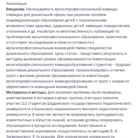
Аннотация
Введение.
Необходимость мультипрофессиональной команды
очевидна для дошкольной сферы при решении проблем
индивидуализации образования детей с ограниченными
возможностями здоровья, одаренных детей, имеющих поведенческие
отклонения и др. Несмотря на многочисленность публикаций по
проблематике мультипрофессионального образования, практически
отсутствуют исследования в области готовности к
мультипрофессиональным взаимодействиям специалистов
дошкольного образования. Цель статьи – представить результаты и
методику выявления уровня сформированности компетенции
мультипрофессионального командообразования студентов – будущих
работников дошкольного образования, проанализировать отличия
групп с высоким уровнем сформированности компетенции
мультипрофессионального командообразования от групп с низким по
эффективности командным взаимодействием.
Материалы и методы.
Для изучения проблемы были проведены
анкетирование и интервью в фокус-группах, в которых приняли
участие 112 студентов Шадринского государственного педагогического
университета и Казахского национального женского педагогического
университета. В качестве экспертов привлекались преподаватели,
компетентные в областях знаний, которыми должны оперировать
обучающиеся в процессе исследования. Качественное и
количественное оценивание осуществлялось по методике В. И.
Загвязинского, Р. Атаханова. Для определения нормальности