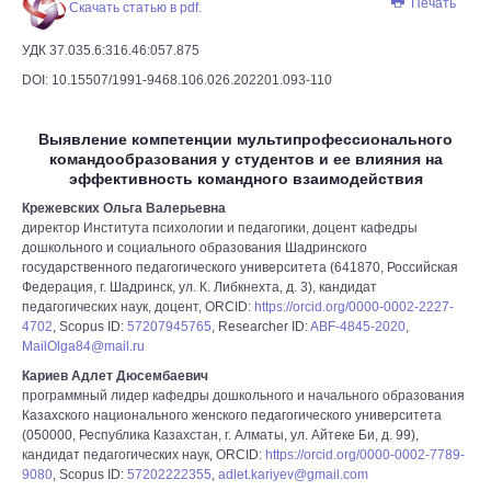
Печать
Скачать статью в pdf.
УДК 37.035.6:316.46:057.875
DOI: 10.15507/1991-9468.106.026.202201.093-110
Выявление компетенции мультипрофессионального
командообразования у студентов и ее влияния на
эффективность командного взаимодействия
Крежевских Ольга Валерьевна
директор Института психологии и педагогики, доцент кафедры
дошкольного и социального образования Шадринского
государственного педагогического университета (641870, Российская
Федерация, г. Шадринск, ул. К. Либкнехта, д. 3), кандидат
педагогических наук, доцент, ORCID:
https://orcid.org/0000-0002-2227-
4702
, Scopus ID:
57207945765
, Researcher ID:
ABF-4845-2020
,
MailOlga84@mail.ru
Кариев Адлет Дюсембаевич
программный лидер кафедры дошкольного и начального образования
Казахского национального женского педагогического университета
(050000, Республика Казахстан, г. Алматы, ул. Айтеке Би, д. 99),
кандидат педагогических наук, ORCID:
https://orcid.org/0000-0002-7789-
9080
, Scopus ID:
57202222355
,
adlet.kariyev@gmail.com