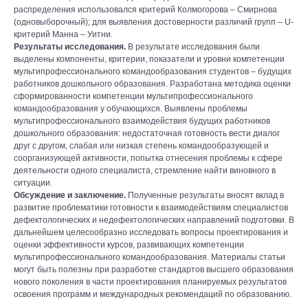
распределения использовался критерий Колмогорова – Смирнова
(одновыборочный); для выявления достоверности различий групп – U-
критерий Манна – Уитни.
Результаты исследования.
В результате исследования были
выделены компоненты, критерии, показатели и уровни компетенции
мультипрофессионального командообразования студентов – будущих
работников дошкольного образования. Разработана методика оценки
сформированности компетенции мультипрофессионального
командообразования у обучающихся. Выявлены проблемы
мультипрофессионального взаимодействия будущих работников
дошкольного образования: недостаточная готовность вести диалог
друг с другом, слабая или низкая степень командообразующей и
соорганизующей активности, попытка отнесения проблемы к сфере
деятельности одного специалиста, стремление найти виновного в
ситуации.
Обсуждение и заключение.
Полученные результаты вносят вклад в
развитие проблематики готовности к взаимодействиям специалистов
дефектологических и недефектологических направлений подготовки. В
дальнейшем целесообразно исследовать вопросы проектирования и
оценки эффективности курсов, развивающих компетенции
мультипрофессионального командообразования. Материалы статьи
могут быть полезны при разработке стандартов высшего образования
нового поколения в части проектирования планируемых результатов
освоения программ и международных рекомендаций по образованию.