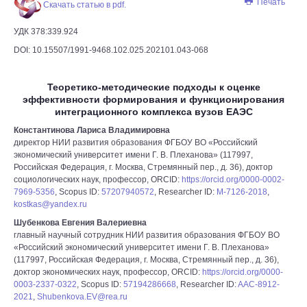
Печать
Скачать статью в pdf.
УДК 378:339.924
DOI: 10.15507/1991-9468.102.025.202101.043-068
Теоретико-методические подходы к оценке
эффективности формирования и функционирования
интеграционного комплекса вузов ЕАЭС
Константинова Лариса Владимировна
директор НИИ развития образования ФГБОУ ВО «Российский
экономический университет имени Г. В. Плеханова» (117997,
Российская Федерация, г. Москва, Стремянный пер., д. 36), доктор
социологических наук, профессор, ORCID:
https://orcid.org/0000-0002-
7969-5356
, Scopus ID:
57207940572
, Researcher ID:
M-7126-2018
,
kostkas@yandex.ru
Шубенкова Евгения Валериевна
главный научный сотрудник НИИ развития образования ФГБОУ ВО
«Российский экономический университет имени Г. В. Плеханова»
(117997, Российская Федерация, г. Москва, Стремянный пер., д. 36),
доктор экономических наук, профессор, ORCID:
https://orcid.org/0000-
0003-2337-0322
, Scopus ID:
57194286668
, Researcher ID:
AAC-8912-
2021
,
Shubenkova.EV@rea.ru