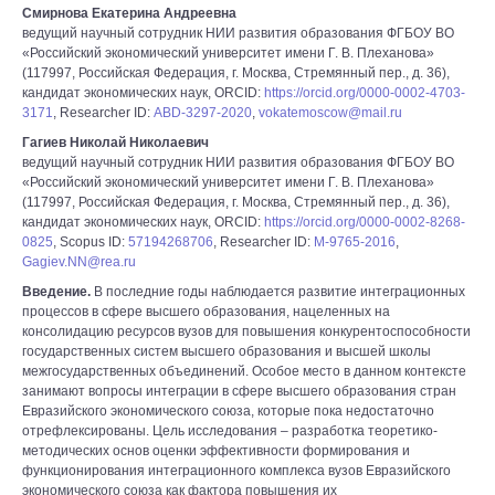
Смирнова Екатерина Андреевна
ведущий научный сотрудник НИИ развития образования ФГБОУ ВО
«Российский экономический университет имени Г. В. Плеханова»
(117997, Российская Федерация, г. Москва, Стремянный пер., д. 36),
кандидат экономических наук, ORCID:
https://orcid.org/0000-0002-4703-
3171
, Researcher ID:
ABD-3297-2020
,
vokatemoscow@mail.ru
Гагиев Николай Николаевич
ведущий научный сотрудник НИИ развития образования ФГБОУ ВО
«Российский экономический университет имени Г. В. Плеханова»
(117997, Российская Федерация, г. Москва, Стремянный пер., д. 36),
кандидат экономических наук, ORCID:
https://orcid.org/0000-0002-8268-
0825
, Scopus ID:
57194268706
, Researcher ID:
M-9765-2016
,
Gagiev.NN@rea.ru
Введение.
В последние годы наблюдается развитие интеграционных
процессов в сфере высшего образования, нацеленных на
консолидацию ресурсов вузов для повышения конкурентоспособности
государственных систем высшего образования и высшей школы
межгосударственных объединений. Особое место в данном контексте
занимают вопросы интеграции в сфере высшего образования стран
Евразийского экономического союза, которые пока недостаточно
отрефлексированы. Цель исследования – разработка теоретико-
методических основ оценки эффективности формирования и
функционирования интеграционного комплекса вузов Евразийского
экономического союза как фактора повышения их