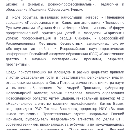
Бизнес и финансы, Военно-профессиональный, Педагогика и
образование, Медицина, Сфера услуг. Туризм.
В числе событий, вызвавших наибольший интерес: • Пленарное
заседание «Профессионалитет. Кадры для экономики». • Телемост c
Русскими домами в Буркина-Фасо и Нигере. • Межрегиональный форум
профессиональной ориентации детей и молодежи «Горизонты
успеха: профориентация в сердце Сибири». • Всероссийский
Распределенный Фестиваль беспилотных авиационных систем
«Дотянуться до неба». • Всероссийская научно-практическая
конференция Российской академии образования (РАО) «Современное
детство в научных исследованиях: проблемы, открытия,
перспективы».
Среди присутствующих на площадке в разных форматах приняли
участие федеральные гости и представители, региональной власти,
отраслевых министерств: Ольга Петрова, заместитель министра науки
и высшего образования РФ; Андрей Травников, губернатор
Новосибирской области; Мария Жафярова, министр образования
Новосибирской области; Артем Шадрин, генеральный директор АНО
«Национальное агентство развития квалификаций»; Виктор Басюк,
вице-президент РАО, Татьяна Васильева, проректор НИУ «Высшая
школа экономики». Приветственные адреса направили: Евгений
Примаков, руководитель Федерального агентства по делам СНГ,
соотечественников, проживающих за рубежом, и по международному
гуманитарному сотрудничеству (Россотрудничество); Дмитрий