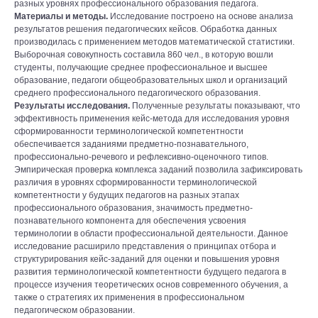
разных уровнях профессионального образования педагога.
Материалы и методы.
Исследование построено на основе анализа
результатов решения педагогических кейсов. Обработка данных
производилась с применением методов математической статистики.
Выборочная совокупность составила 860 чел., в которую вошли
студенты, получающие среднее профессиональное и высшее
образование, педагоги общеобразовательных школ и организаций
среднего профессионального педагогического образования.
Результаты исследования.
Полученные результаты показывают, что
эффективность применения кейс-метода для исследования уровня
сформированности терминологической компетентности
обеспечивается заданиями предметно-познавательного,
профессионально-речевого и рефлексивно-оценочного типов.
Эмпирическая проверка комплекса заданий позволила зафиксировать
различия в уровнях сформированности терминологической
компетентности у будущих педагогов на разных этапах
профессионального образования, значимость предметно-
познавательного компонента для обеспечения усвоения
терминологии в области профессиональной деятельности. Данное
исследование расширило представления о принципах отбора и
структурирования кейс-заданий для оценки и повышения уровня
развития терминологической компетентности будущего педагога в
процессе изучения теоретических основ современного обучения, а
также о стратегиях их применения в профессиональном
педагогическом образовании.