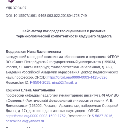
УДК 37:34.07
DOI: 10.15507/1991-9468.093.022.201804.728-749
Кейс-метод как средство оценивания и развития
терминологической компетентности будущего педагога
Бордовская Нина Валентиновна
заведующий кафедрой психологии образования и педагогики ФГБОУ
ВО «Санкт-Петербургский государственный университет» (199034,
Россия, г. Санкт-Петербург, Университетская набережная, д. 7-9),
академик Российской Академии образования, доктор педагогических
наук, профессор, ORCID:
https://orcid.org/0000-0003-4425-6326
,
Researcher ID:
F-8504-2015
,
nina52@mail.ru
Кошкина Елена Анатольевна
профессор кафедры педагогики гуманитарного института ФГАОУ ВО
«Северный (Арктический) федеральный университет имени М. В.
Ломоносова» (163002, Россия, г. Архангельск, набережная Северной
Двины, д. 17), доктор педагогических наук, доцент, ORCID:
https://orcid.org/0000-0003-1590-1752
, Researcher ID:
S-5627-2016
,
coschkina.el@yandex.ru