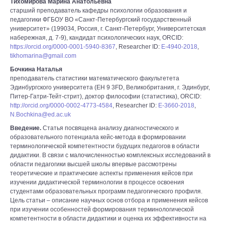
Тихомирова Марина Анатольевна
старший преподаватель кафедры психологии образования и
педагогики ФГБОУ ВО «Санкт-Петербургский государственный
университет» (199034, Россия, г. Санкт-Петербург, Университетская
набережная, д. 7-9), кандидат психологических наук, ORCID:
https://orcid.org/0000-0001-5940-8367
, Researcher ID:
E-4940-2018
,
tikhomarina@gmail.com
Бочкина Наталья
преподаватель статистики математического факультетета
Эдинбургского университета (EH 9 3FD, Великобритания, г. Эдинбург,
Питер-Гатри-Тейт-стрит), доктор философии (статистика), ORCID:
http://orcid.org/0000-0002-4773-4584
, Researcher ID:
E-3660-2018
,
N.Bochkina@ed.ac.uk
Введение.
Статья посвящена анализу диагностического и
образовательного потенциала кейс-метода в формировании
терминологической компетентности будущих педагогов в области
дидактики. В связи с малочисленностью комплексных исследований в
области педагогики высшей школы впервые рассмотрены
теоретические и практические аспекты применения кейсов при
изучении дидактической терминологии в процессе освоения
студентами образовательных программ педагогического профиля.
Цель статьи – описание научных основ отбора и применения кейсов
при изучении особенностей формирования терминологической
компетентности в области дидактики и оценка их эффективности на