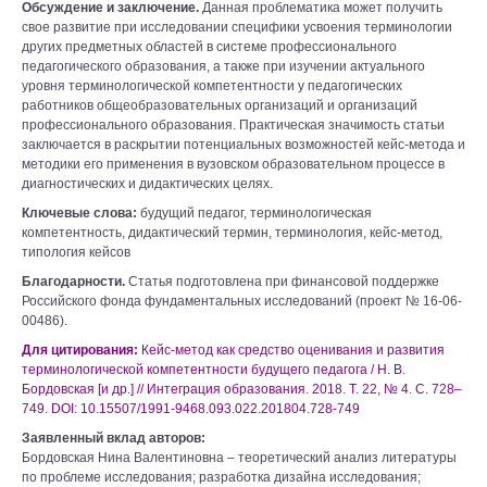
Обсуждение и заключение.
Данная проблематика может получить
свое развитие при исследовании специфики усвоения терминологии
других предметных областей в системе профессионального
педагогического образования, а также при изучении актуального
уровня терминологической компетентности у педагогических
работников общеобразовательных организаций и организаций
профессионального образования. Практическая значимость статьи
заключается в раскрытии потенциальных возможностей кейс-метода и
методики его применения в вузовском образовательном процессе в
диагностических и дидактических целях.
Ключевые слова:
будущий педагог, терминологическая
компетентность, дидактический термин, терминология, кейс-метод,
типология кейсов
Благодарности.
Статья подготовлена при финансовой поддержке
Российского фонда фундаментальных исследований (проект № 16-06-
00486).
Для цитирования:
Кейс-метод как средство оценивания и развития
терминологической компетентности будущего педагога / Н. В.
Бордовская [и др.] // Интеграция образования. 2018. Т. 22, № 4. С. 728–
749. DOI: 10.15507/1991-9468.093.022.201804.728-749
Заявленный вклад авторов:
Бордовская Нина Валентиновна – теоретический анализ литературы
по проблеме исследования; разработка дизайна исследования;