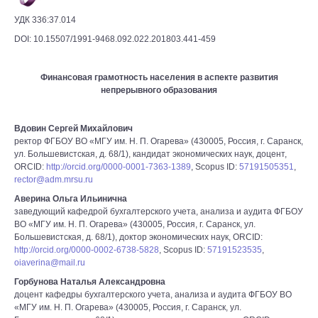
УДК 336:37.014
DOI: 10.15507/1991-9468.092.022.201803.441-459
Финансовая грамотность населения в аспекте развития
непрерывного образования
Вдовин Сергей Михайлович
ректор ФГБОУ ВО «МГУ им. Н. П. Огарева» (430005, Россия, г. Саранск,
ул. Большевистская, д. 68/1), кандидат экономических наук, доцент,
ORCID:
http://orcid.org/0000-0001-7363-1389
, Scopus ID:
57191505351
,
rector@adm.mrsu.ru
Аверина Ольга Ильинична
заведующий кафедрой бухгалтерского учета, анализа и аудита ФГБОУ
ВО «МГУ им. Н. П. Огарева» (430005, Россия, г. Саранск, ул.
Большевистская, д. 68/1), доктор экономических наук, ORCID:
http://orcid.org/0000-0002-6738-5828
, Scopus ID:
57191523535
,
oiaverina@mail.ru
Горбунова Наталья Александровна
доцент кафедры бухгалтерского учета, анализа и аудита ФГБОУ ВО
«МГУ им. Н. П. Огарева» (430005, Россия, г. Саранск, ул.