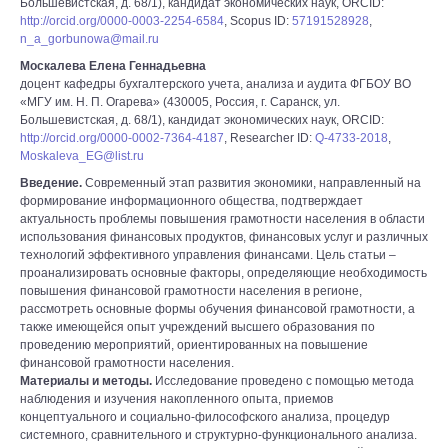
Большевистская, д. 68/1), кандидат экономических наук, ORCID:
http://orcid.org/0000-0003-2254-6584
, Scopus ID:
57191528928
,
n_a_gorbunowa@mail.ru
Москалева Елена Геннадьевна
доцент кафедры бухгалтерского учета, анализа и аудита ФГБОУ ВО
«МГУ им. Н. П. Огарева» (430005, Россия, г. Саранск, ул.
Большевистская, д. 68/1), кандидат экономических наук, ORCID:
http://orcid.org/0000-0002-7364-4187
, Researcher ID:
Q-4733-2018
,
Moskaleva_EG@list.ru
Введение.
Современный этап развития экономики, направленный на
формирование информационного общества, подтверждает
актуальность проблемы повышения грамотности населения в области
использования финансовых продуктов, финансовых услуг и различных
технологий эффективного управления финансами. Цель статьи –
проанализировать основные факторы, определяющие необходимость
повышения финансовой грамотности населения в регионе,
рассмотреть основные формы обучения финансовой грамотности, а
также имеющейся опыт учреждений высшего образования по
проведению мероприятий, ориентированных на повышение
финансовой грамотности населения.
Материалы и методы.
Исследование проведено с помощью метода
наблюдения и изучения накопленного опыта, приемов
концептуального и социально-философского анализа, процедур
системного, сравнительного и структурно-функционального анализа.