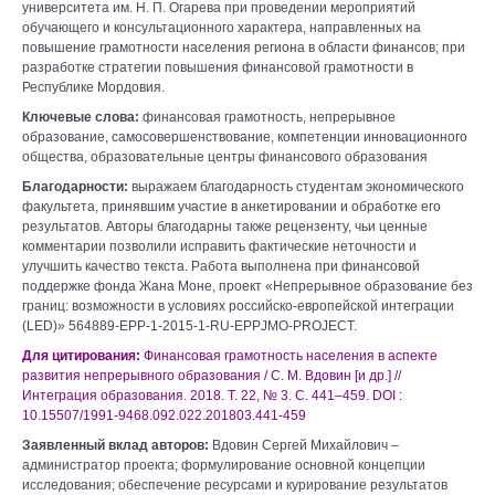
университета им. Н. П. Огарева при проведении мероприятий
обучающего и консультационного характера, направленных на
повышение грамотности населения региона в области финансов; при
разработке стратегии повышения финансовой грамотности в
Республике Мордовия.
Ключевые слова:
финансовая грамотность, непрерывное
образование, самосовершенствование, компетенции инновационного
общества, образовательные центры финансового образования
Благодарности:
выражаем благодарность студентам экономического
факультета, принявшим участие в анкетировании и обработке его
результатов. Авторы благодарны также рецензенту, чьи ценные
комментарии позволили исправить фактические неточности и
улучшить качество текста. Работа выполнена при финансовой
поддержке фонда Жана Моне, проект «Непрерывное образование без
границ: возможности в условиях российско-европейской интеграции
(LED)» 564889-EPP-1-2015-1-RU-EPPJMO-PROJECT.
Для цитирования:
Финансовая грамотность населения в аспекте
развития непрерывного образования / С. М. Вдовин [и др.] //
Интеграция образования. 2018. Т. 22, № 3. С. 441–459. DOI :
10.15507/1991-9468.092.022.201803.441-459
Заявленный вклад авторов:
Вдовин Сергей Михайлович –
администратор проекта; формулирование основной концепции
исследования; обеспечение ресурсами и курирование результатов