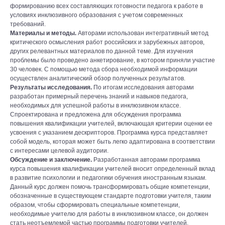
формированию всех составляющих готовности педагога к работе в
условиях инклюзивного образования с учетом современных
требований.
Материалы и методы.
Авторами использован интегративный метод
критического осмысления работ российских и зарубежных авторов,
других релевантных материалов по данной теме. Для изучения
проблемы было проведено анкетирование, в котором приняли участие
30 человек. С помощью метода сбора необходимой информации
осуществлен аналитический обзор полученных результатов.
Результаты исследования.
По итогам исследования авторами
разработан примерный перечень знаний и навыков педагога,
необходимых для успешной работы в инклюзивном классе.
Спроектирована и предложена для обсуждения программа
повышения квалификации учителей, включающая критерии оценки ее
усвоения с указанием дескрипторов. Программа курса представляет
собой модель, которая может быть легко адаптирована в соответствии
с интересами целевой аудитории.
Обсуждение и заключение.
Разработанная авторами программа
курса повышения квалификации учителей вносит определенный вклад
в развитие психологии и педагогики обучения иностранным языкам.
Данный курс должен помочь трансформировать общие компетенции,
обозначенные в существующем стандарте подготовки учителя, таким
образом, чтобы сформировать специальные компетенции,
необходимые учителю для работы в инклюзивном классе, он должен
стать неотъемлемой частью программы подготовки учителей.