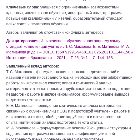
Ключевые слова:
учащиеся с ограниченными возможностями
здоровья, инклюзивное обучение, иностранный язык, программа
повышения квалификации учителей, образовательный стандарт,
психология и педагогика обучения
Авторы заявляют об отсутствии конфликта интересов.
Для цитирования:
Инклюзивное обучение иностранному языку:
стандарт компетенций учителя / Т. С. Макарова, Е. Е. Матвеева, М. А.
Молчанова [и др.]. – DOI 10.15507/1991-9468.102.025.202101.144-158 //
Интеграция образования. – 2021. – Т. 25, № 1. – С. 144–158.
Заявленный вклад авторов:
Т. С. Макарова – формулирование основного перечня знаний и
навыков учителя иностранного языка, необходимых для эффективной
работы в инклюзивном классе; поиск и критический анализ
материалов в отечественных и зарубежных источниках по подготовке
педагогов к работе в инклюзивном классе; формулирование выводов;
подготовка текста статьи.
Е. Е. Матвеева – проведение критического анализа материалов,
связанных с обучением лиц с ОВЗ и подготовкой учителей к работе в
инклюзивном классе; обобщение зарубежного и отечественного
опыта; критический анализ; подготовка текста статьи.
М. А. Молчанова – формулирование основной концепции структуры и
содержания программы повышения квалификации учителей
иностранного языка; проведение анализа; подготовка