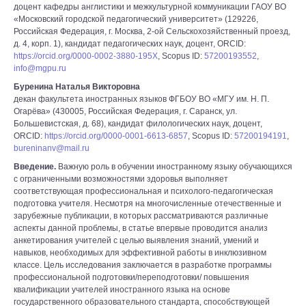
доцент кафедры англистики и межкультурной коммуникации ГАОУ ВО
«Московский городской педагогический университет» (129226,
Российская Федерация, г. Москва, 2-ой Сельскохозяйственный проезд,
д. 4, корп. 1), кандидат педагогических наук, доцент, ORCID:
https://orcid.org/0000-0002-3880-195X
, Scopus ID:
57200193552
,
info@mgpu.ru
Буренина Наталья Викторовна
декан факультета иностранных языков ФГБОУ ВО «МГУ им. Н. П.
Огарёва» (430005, Российская Федерация, г. Саранск, ул.
Большевистская, д. 68), кандидат филологических наук, доцент,
ORCID:
https://orcid.org/0000-0001-6613-6857
, Scopus ID:
57200194191
,
bureninanv@mail.ru
Введение.
Важную роль в обучении иностранному языку обучающихся
с ограниченными возможностями здоровья выполняет
соответствующая профессиональная и психолого-педагогическая
подготовка учителя. Несмотря на многочисленные отечественные и
зарубежные публикации, в которых рассматриваются различные
аспекты данной проблемы, в статье впервые проводится анализ
анкетирования учителей с целью выявления знаний, умений и
навыков, необходимых для эффективной работы в инклюзивном
классе. Цель исследования заключается в разработке программы
профессиональной подготовки/переподготовки/ повышения
квалификации учителей иностранного языка на основе
государственного образовательного стандарта, способствующей