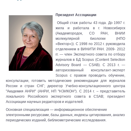
Президент Ассоциации
Общий стаж работы 43 года. До 1997 г.
жила и работала в г. Новосибирск
(Академгородок, СО РАН, ВНИИ
молекулярной биологии (НПО
«Вектор»)). С 1998 по 2012 г. руководила
отделением в ВИНИТИ РАН. 2009- 2012
гг. — член Экспертного совета по отбору
журналов в БД Scopus (Content Selection
Advisory Board — CSAB). C 2013 г. —
авторизованный консультант-эксперт
Scopus c правом проводить обучение,
консультации, готовить методические рекомендации для журналов
России и стран СНГ; директор Учебно-консультационного центра
"Академия АНРИ" (АНРИ, НП "НЭИКОН"). С 2014 г. – представитель
локального Российского экспертного совета в CSAB; президент
Ассоциации научных редакторов и издателей.
Основная специализация — информационное обеспечение
электронными ресурсами, базы данных, индексы цитирования, анализ
периодических изданий, библиометрические исследования.