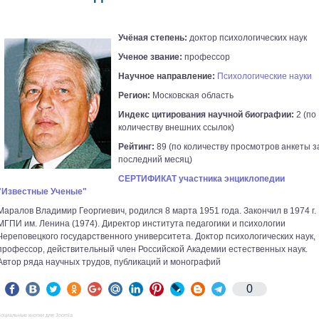
Учёная степень:
доктор психологических наук
Ученое звание:
профессор
Научное направление:
Психологические науки
Регион:
Московская область
Индекс цитирования научной биографии:
2 (по
количеству внешних ссылок)
Рейтинг:
89 (по количеству просмотров анкеты з
последний месяц)
СЕРТИФИКАТ участника энциклопедии
"Известные Ученые"
Маралов Владимир Георгиевич, родился 8 марта 1951 года. Закончил в 1974 г.
МГПИ им. Ленина (1974). Директор института педагогики и психологии
Череповецкого государственного университета. Доктор психологических наук,
профессор, действительный член Российской Академии естественных наук.
Автор ряда научных трудов, публикаций и монографий
0
оциальные кнопки для Joomla