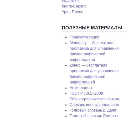
Редакция
Книга-Сервис
Урал-Пресс
ПОЛЕЗНЫЕ МАТЕРИАЛЫ
Транслитерация
Mendeley — бесплатная
программа для управления
библиографической
информацией
Zotero — бесплатная
программа для управления
библиографической
информацией
Антиплагиат
ГОСТ P 7.0.5.-2008
Библиографическая ссылка
Словарь иностранных слов
Толковый словарь В. Даля
Толковый словарь Ожегова