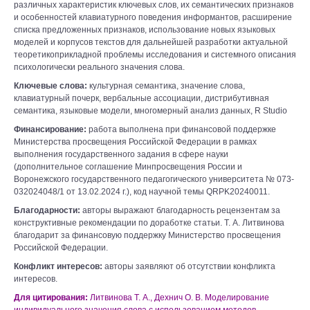
различных характеристик ключевых слов, их семантических признаков
и особенностей клавиатурного поведения информантов, расширение
списка предложенных признаков, использование новых языковых
моделей и корпусов текстов для дальнейшей разработки актуальной
теоретико­прикладной проблемы исследования и системного описания
психологически реального значения слова.
Ключевые слова:
культурная семантика, значение слова,
клавиатурный почерк, вербальные ассоциации, дистрибутивная
семантика, языковые модели, многомерный анализ данных, R Studio
Финансирование:
работа выполнена при финансовой поддержке
Министерства просвещения Российской Федерации в рамках
выполнения государственного задания в сфере науки
(дополнительное соглашение Минпросвещения России и
Воронежского государственного педагогического университета № 073­
03­2024­048/1 от 13.02.2024 г.), код научной темы QRPK­2024­0011.
Благодарности:
авторы выражают благодарность рецензентам за
конструктивные рекомендации по доработке статьи. Т. А. Литвинова
благодарит за финансовую поддержку Министерство просвещения
Российской Федерации.
Конфликт интересов:
авторы заявляют об отсутствии конфликта
интересов.
Для цитирования:
Литвинова Т. А., Дехнич О. В. Моделирование