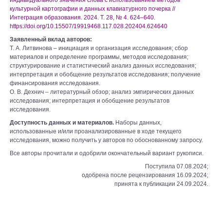
индивидуального значения слова с использованием методов
культурной картографии и данных клавиатурного почерка //
Интеграция образования. 2024. Т. 28, № 4. 624–640.
https://doi.org/10.15507/1991­9468.117.028.202404.624­640
Заявленный вклад авторов:
Т. А. Литвинова ‒ инициация и организация исследования; сбор
материалов и определение программы, методов исследования;
структурирование и статистический анализ данных исследования;
интерпретация и обобщение результатов исследования; получение
финансирования исследования.
О. В. Дехнич ‒ литературный обзор; анализ эмпирических данных
исследования; интерпретация и обобщение результатов
исследования.
Доступность данных и материалов.
Наборы данных,
использованные и/или проанализированные в ходе текущего
исследования, можно получить у авторов по обоснованному запросу.
Все авторы прочитали и одобрили окончательный вариант рукописи.
Поступила 07.08.2024;
одобрена после рецензирования 16.09.2024;
принята к публикации 24.09.2024.