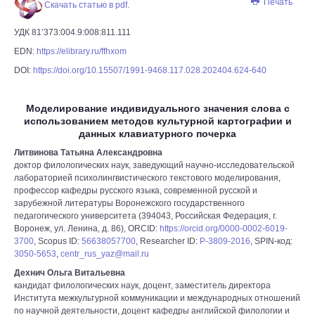
Печать
Скачать статью в pdf.
УДК 81’373:004.9:008:811.111
EDN:
https://elibrary.ru/ffhxom
DOI:
https://doi.org/10.15507/1991-9468.117.028.202404.624-­640
Моделирование индивидуального значения слова с
использованием методов культурной картографии и
данных клавиатурного почерка
Литвинова Татьяна Александровна
доктор филологических наук, заведующий научно­-исследовательской
лабораторией психолингвистического текстового моделирования,
профессор кафедры русского языка, современной русской и
зарубежной литературы Воронежского государственного
педагогического университета (394043, Российская Федерация, г.
Воронеж, ул. Ленина, д. 86), ORCID:
https://orcid.org/0000-0002-6019-
3700
, Scopus ID:
56638057700
, Researcher ID:
P-3809-2016
, SPIN-код:
3050-5653
,
centr_rus_yaz@mail.ru
Дехнич Ольга Витальевна
кандидат филологических наук, доцент, заместитель директора
Института межкультурной коммуникации и международных отношений
по научной деятельности, доцент кафедры английской филологии и