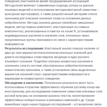
поведение участников во время продуцирования ассоциаций.
Методология включает современные подходы (опора на данные
языковых моделей и использование методов векторной семантики –
культурная картография), а также разработанный авторами список
признаков для описания значения слова на основании данных
нейробиологии. Методы анализа данных (линейные смешанные
модели, метод главных компонент, кластеризация на главных
компонентах), реализованные в пакетах на языке R, устанавливали
индивидуальные различия в значении слов, описанных через
предложенные группы признаков и их связи с характеристиками
информантов.
Результаты исследования.
Кластерный анализ показал наличие от
двух до трех вариантов психологически реальных значений для
девяти исследуемых слов­стимулов, входящих в ядро русского
языкового сознания. Подробно описаны конкретные различия в
значениях слов по системе обусловленных нейробиологических
семантических признаков, а также установлена связь выделенных
вариантов значений слов с характеристиками информантов и
маркерами их клавиатурного поведения.
Обсуждение и заключение.
Полученные результаты могут быть
использованы в практике эффективного обучения русскому языку как
иностранному, для исследования изменения семантики ключевых слов
русской культуры на основании анализа текстов, проектирования
эффективных избирательных и рекламных кампаний и др. Среди
важнейших задач наших будущих исследований – установление связи