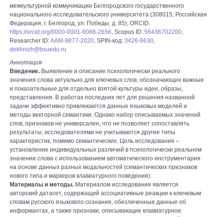
межкультурной коммуникации Белгородского государственного
национального исследовательского университета (308015, Российская
Федерация, г. Белгород, ул. Победы, д. 85), ORCID:
https://orcid.org/0000-0001-6088-2656
, Scopus ID:
56436702200
,
Researcher ID:
AAM-9877-2020
, SPIN-код:
3426-6630
,
dekhnich@bsuedu.ru
Аннотация
Введение.
Выявление и описание психологически реального
значения слова актуально для ключевых слов, обозначающих важные
и показательные для отдельно взятой культуры идеи, образы,
представления. В работах последних лет для решения названной
задачи эффективно привлекаются данные языковых моделей и
методы векторной семантики. Однако набор описываемых значений
слов, признаков не универсален, что не позволяет сопоставлять
результаты; исследователями не учитываются другие типы
характеристик, помимо семантических. Цель исследования –
установление индивидуальных различий в психологически реальном
значении слова с использованием автоматического инструментария
на основе данных разных модальностей (семантических признаков
нового типа и маркеров клавиатурного поведения).
Материалы и методы.
Материалом исследования является
авторский датасет, содержащий ассоциативные реакции к ключевым
словам русского языкового сознания, обезличенные данные об
информантах, а также признаки, описывающие клавиатурное