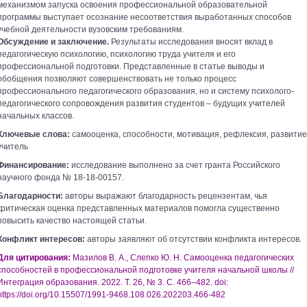
механизмом запуска освоения профессиональной образовательной
программы выступает осознание несоответствия выработанных способов
учебной деятельности вузовским требованиям.
Обсуждение и заключение.
Результаты исследования вносят вклад в
педагогическую психологию, психологию труда учителя и его
профессиональной подготовки. Представленные в статье выводы и
обобщения позволяют совершенствовать не только процесс
профессионального педагогического образования, но и систему психолого-
педагогического сопровождения развития студентов – будущих учителей
начальных классов.
Ключевые слова:
самооценка, способности, мотивация, рефлексия, развитие
учитель
Финансирование:
исследование выполнено за счет гранта Российского
научного фонда № 18-18-00157.
Благодарности:
авторы выражают благодарность рецензентам, чья
критическая оценка представленных материалов помогла существенно
повысить качество настоящей статьи.
Конфликт интересов:
авторы заявляют об отсутствии конфликта интересов.
Для цитирования:
Мазилов В. А., Слепко Ю. Н. Самооценка педагогических
способностей в профессиональной подготовке учителя начальной школы //
Интеграция образования. 2022. Т. 26, № 3. С. 466–482. doi:
https://doi.org/10.15507/1991-9468.108.026.202203.466-482