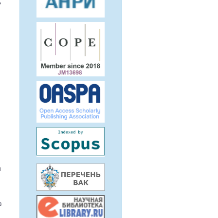
ь
и
в