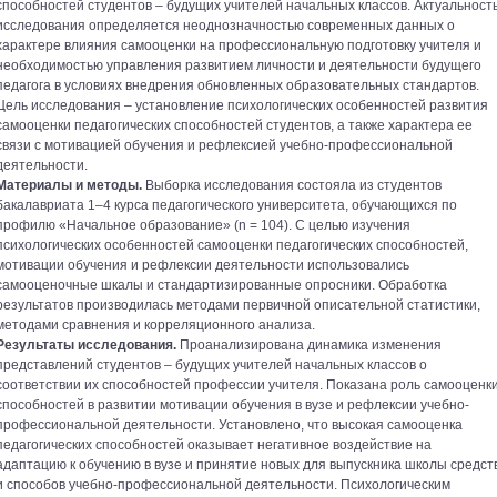
способностей студентов – будущих учителей начальных классов. Актуальност
исследования определяется неоднозначностью современных данных о
характере влияния самооценки на профессиональную подготовку учителя и
необходимостью управления развитием личности и деятельности будущего
педагога в условиях внедрения обновленных образовательных стандартов.
Цель исследования – установление психологических особенностей развития
самооценки педагогических способностей студентов, а также характера ее
связи с мотивацией обучения и рефлексией учебно-профессиональной
деятельности.
Материалы и методы.
Выборка исследования состояла из студентов
бакалавриата 1–4 курса педагогического университета, обучающихся по
профилю «Начальное образование» (n = 104). С целью изучения
психологических особенностей самооценки педагогических способностей,
мотивации обучения и рефлексии деятельности использовались
самооценочные шкалы и стандартизированные опросники. Обработка
результатов производилась методами первичной описательной статистики,
методами сравнения и корреляционного анализа.
Результаты исследования.
Проанализирована динамика изменения
представлений студентов – будущих учителей начальных классов о
соответствии их способностей профессии учителя. Показана роль самооценк
способностей в развитии мотивации обучения в вузе и рефлексии учебно-
профессиональной деятельности. Установлено, что высокая самооценка
педагогических способностей оказывает негативное воздействие на
адаптацию к обучению в вузе и принятие новых для выпускника школы средст
и способов учебно-профессиональной деятельности. Психологическим