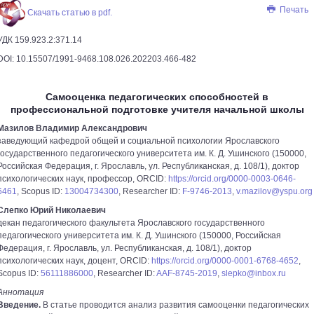
Печать
Скачать статью в pdf.
УДК 159.923.2:371.14
DOI: 10.15507/1991-9468.108.026.202203.466-482
Самооценка педагогических способностей в
профессиональной подготовке учителя начальной школы
Мазилов Владимир Александрович
заведующий кафедрой общей и социальной психологии Ярославского
государственного педагогического университета им. К. Д. Ушинского (150000,
Российская Федерация, г. Ярославль, ул. Республиканская, д. 108/1), доктор
психологических наук, профессор, ORCID:
https://orcid.org/0000-0003-0646-
6461
, Scopus ID:
13004734300
, Researcher ID:
F-9746-2013
,
v.mazilov@yspu.org
Слепко Юрий Николаевич
декан педагогического факультета Ярославского государственного
педагогического университета им. К. Д. Ушинского (150000, Российская
Федерация, г. Ярославль, ул. Республиканская, д. 108/1), доктор
психологических наук, доцент, ORCID:
https://orcid.org/0000-0001-6768-4652
,
Scopus ID:
56111886000
, Researcher ID:
AAF-8745-2019
,
slepko@inbox.ru
Аннотация
Введение.
В статье проводится анализ развития самооценки педагогических