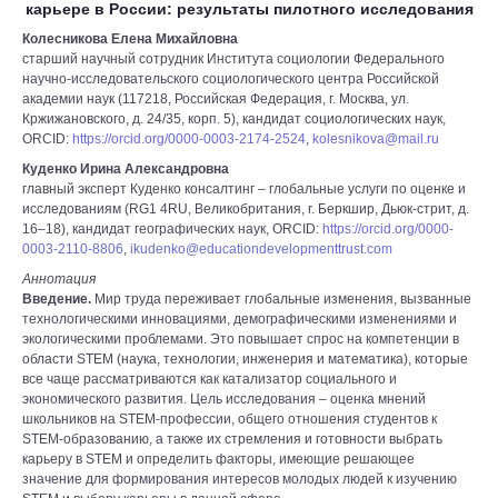
карьере в России: результаты пилотного исследования
Колесникова Елена Михайловна
старший научный сотрудник Института социологии Федерального
научно-исследовательского социологического центра Российской
академии наук (117218, Российская Федерация, г. Москва, ул.
Кржижановского, д. 24/35, корп. 5), кандидат социологических наук,
ORCID:
https://orcid.org/0000-0003-2174-2524
,
kolesnikova@mail.ru
Куденко Ирина Александровна
главный эксперт Куденко консалтинг – глобальные услуги по оценке и
исследованиям (RG1 4RU, Великобритания, г. Беркшир, Дьюк-стрит, д.
16–18), кандидат географических наук, ORCID:
https://orcid.org/0000-
0003-2110-8806
,
ikudenko@educationdevelopmenttrust.com
Аннотация
Введение.
Мир труда переживает глобальные изменения, вызванные
технологическими инновациями, демографическими изменениями и
экологическими проблемами. Это повышает спрос на компетенции в
области STEM (наука, технологии, инженерия и математика), которые
все чаще рассматриваются как катализатор социального и
экономического развития. Цель исследования – оценка мнений
школьников на STEM-профессии, общего отношения студентов к
STEM-образованию, а также их стремления и готовности выбрать
карьеру в STEM и определить факторы, имеющие решающее
значение для формирования интересов молодых людей к изучению