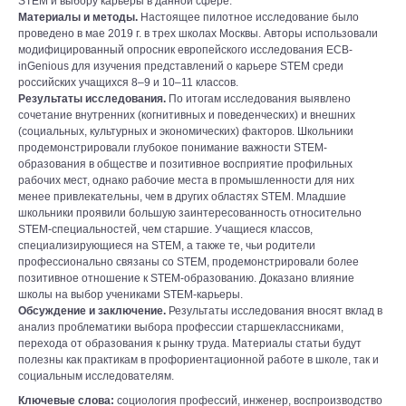
STEM и выбору карьеры в данной сфере.
Материалы и методы.
Настоящее пилотное исследование было
проведено в мае 2019 г. в трех школах Москвы. Авторы использовали
модифицированный опросник европейского исследования ECB-
inGenious для изучения представлений о карьере STEM среди
российских учащихся 8–9 и 10–11 классов.
Результаты исследования.
По итогам исследования выявлено
сочетание внутренних (когнитивных и поведенческих) и внешних
(социальных, культурных и экономических) факторов. Школьники
продемонстрировали глубокое понимание важности STEM-
образования в обществе и позитивное восприятие профильных
рабочих мест, однако рабочие места в промышленности для них
менее привлекательны, чем в других областях STEM. Младшие
школьники проявили большую заинтересованность относительно
STEM-специальностей, чем старшие. Учащиеся классов,
специализирующиеся на STEM, а также те, чьи родители
профессионально связаны со STEM, продемонстрировали более
позитивное отношение к STEM-образованию. Доказано влияние
школы на выбор учениками STEM-карьеры.
Обсуждение и заключение.
Результаты исследования вносят вклад в
анализ проблематики выбора профессии старшеклассниками,
перехода от образования к рынку труда. Материалы статьи будут
полезны как практикам в профориентационной работе в школе, так и
социальным исследователям.
Ключевые слова:
социология профессий, инженер, воспроизводство