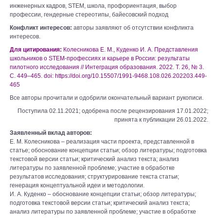
инженерных кадров, STEM, школа, профориентация, выбор
профессии, гендерные стереотипы, байесовский подход
Конфликт интересов:
авторы заявляют об отсутствии конфликта
интересов.
Для цитирования:
Колесникова Е. М., Куденко И. А. Представления
школьников о STEM-профессиях и карьере в России: результаты
пилотного исследования // Интеграция образования. 2022. Т. 26, № 3.
С. 449–465. doi: https://doi.org/10.15507/1991-9468.108.026.202203.449-
465
Все авторы прочитали и одобрили окончательный вариант рукописи.
Поступила 02.11.2021; одобрена после рецензирования 17.01.2022;
принята к публикации 26.01.2022.
Заявленный вклад авторов:
Е. М. Колесникова – реализация части проекта, представленной в
статье; обоснование концепции статьи; обзор литературы; подготовка
текстовой версии статьи; критический анализ текста; анализ
литературы по заявленной проблеме; участие в обработке
результатов исследования; структурирование текста статьи;
генерация концептуальной идеи и методологии.
И. А. Куденко – обоснование концепции статьи; обзор литературы;
подготовка текстовой версии статьи; критический анализ текста;
анализ литературы по заявленной проблеме; участие в обработке