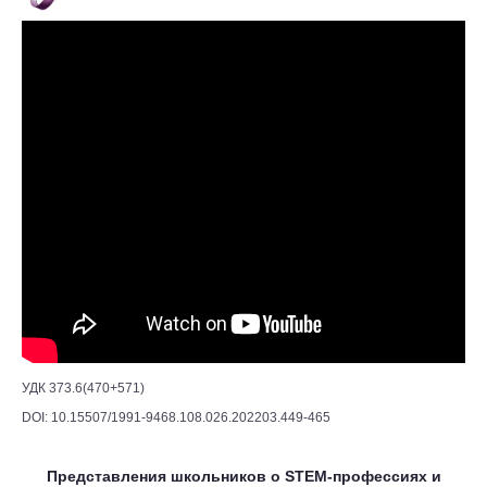
УДК 373.6(470+571)
DOI: 10.15507/1991-9468.108.026.202203.449-465
Представления школьников о STEM-профессиях и