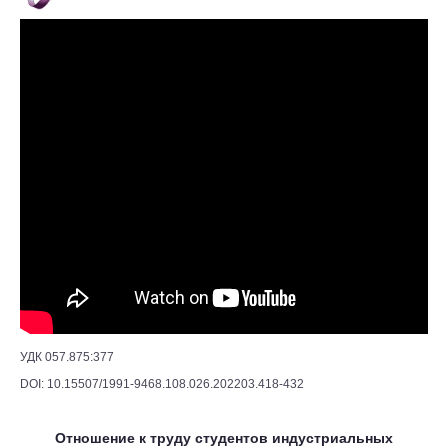
УДК 057.875:377
DOI: 10.15507/1991-9468.108.026.202203.418-432
Отношение к труду студентов индустриальных