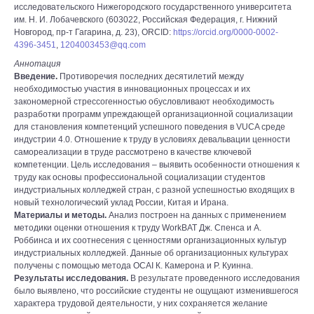
исследовательского Нижегородского государственного университета
им. Н. И. Лобачевского (603022, Российская Федерация, г. Нижний
Новгород, пр-т Гагарина, д. 23), ORCID:
https://orcid.org/0000-0002-
4396-3451
,
1204003453@qq.com
Аннотация
Введение.
Противоречия последних десятилетий между
необходимостью участия в инновационных процессах и их
закономерной стрессогенностью обусловливают необходимость
разработки программ упреждающей организационной социализации
для становления компетенций успешного поведения в VUCA среде
индустрии 4.0. Отношение к труду в условиях девальвации ценности
самореализации в труде рассмотрено в качестве ключевой
компетенции. Цель исследования – выявить особенности отношения к
труду как основы профессиональной социализации студентов
индустриальных колледжей стран, с разной успешностью входящих в
новый технологический уклад России, Китая и Ирана.
Материалы и методы.
Анализ построен на данных с применением
методики оценки отношения к труду WorkBAT Дж. Спенса и А.
Роббинса и их соотнесения с ценностями организационных культур
индустриальных колледжей. Данные об организационных культурах
получены с помощью метода OCAI К. Камерона и Р. Куинна.
Результаты исследования.
В результате проведенного исследования
было выявлено, что российские студенты не ощущают изменившегося
характера трудовой деятельности, у них сохраняется желание