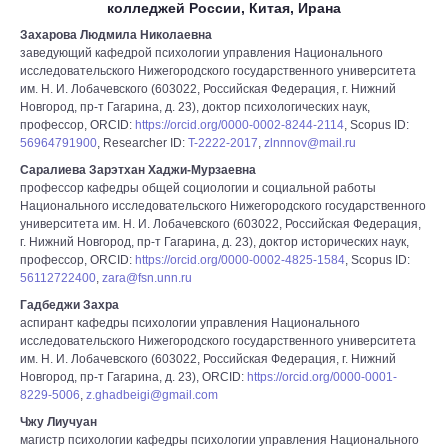
колледжей России, Китая, Ирана
Захарова Людмила Николаевна
заведующий кафедрой психологии управления Национального
исследовательского Нижегородского государственного университета
им. Н. И. Лобачевского (603022, Российская Федерация, г. Нижний
Новгород, пр-т Гагарина, д. 23), доктор психологических наук,
профессор, ORCID:
https://orcid.org/0000-0002-8244-2114
, Scopus ID:
56964791900
, Researcher ID:
T-2222-2017
,
zlnnnov@mail.ru
Саралиева Зарэтхан Хаджи-Мурзаевна
профессор кафедры общей социологии и социальной работы
Национального исследовательского Нижегородского государственного
университета им. Н. И. Лобачевского (603022, Российская Федерация,
г. Нижний Новгород, пр-т Гагарина, д. 23), доктор исторических наук,
профессор, ORCID:
https://orcid.org/0000-0002-4825-1584
, Scopus ID:
56112722400
,
zara@fsn.unn.ru
Гадбеджи Захра
аспирант кафедры психологии управления Национального
исследовательского Нижегородского государственного университета
им. Н. И. Лобачевского (603022, Российская Федерация, г. Нижний
Новгород, пр-т Гагарина, д. 23), ORCID:
https://orcid.org/0000-0001-
8229-5006
,
z.ghadbeigi@gmail.com
Чжу Лиучуан
магистр психологии кафедры психологии управления Национального