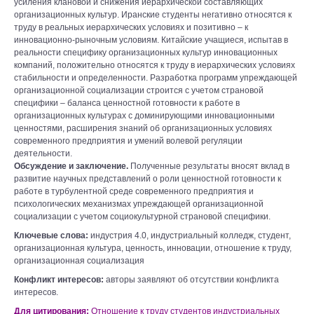
усиления клановой и снижения иерархической составляющих
организационных культур. Иранские студенты негативно относятся к
труду в реальных иерархических условиях и позитивно ‒ к
инновационно-рыночным условиям. Китайские учащиеся, испытав в
реальности специфику организационных культур инновационных
компаний, положительно относятся к труду в иерархических условиях
стабильности и определенности. Разработка программ упреждающей
организационной социализации строится c учетом страновой
специфики – баланса ценностной готовности к работе в
организационных культурах с доминирующими инновационными
ценностями, расширения знаний об организационных условиях
современного предприятия и умений волевой регуляции
деятельности.
Обсуждение и заключение.
Полученные результаты вносят вклад в
развитие научных представлений о роли ценностной готовности к
работе в турбулентной среде современного предприятия и
психологических механизмах упреждающей организационной
социализации с учетом социокультурной страновой специфики.
Ключевые слова:
индустрия 4.0, индустриальный колледж, студент,
организационная культура, ценность, инновации, отношение к труду,
организационная социализация
Конфликт интересов:
авторы заявляют об отсутствии конфликта
интересов.
Для цитирования:
Отношение к труду студентов индустриальных